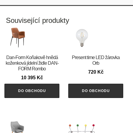
Související produkty
​​​​​Dan-Form Koňakově hnědá
Present time LED žárovka
koženková jídelní židle DAN-
Orb
FORM Rombo
720
Kč
10 395
Kč
DO OBCHODU
DO OBCHODU