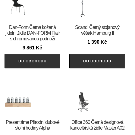
​​​​​Dan-Form Černá kožená
Scandi Černý stojanový
jídelní židle DAN-FORM Flair
věšák Hamburg II
s chromovanou podnoží
1 390
Kč
9 861
Kč
DO OBCHODU
DO OBCHODU
Present time Přírodní dubové
Office 360 Černá designová
stolní hodiny Alpha
kancelářská židle Master A02