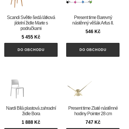
Scandi Světle šedá látková
Present time Barevný
jídelní židle Marte s
nástěnný věšák Arfus II.
područkami
546
Kč
5 455
Kč
DO OBCHODU
DO OBCHODU
Nardi Bílá plastová zahradní
Present time Zlaté nástěnné
židle Bora
hodiny Pointer 28 cm
1 888
Kč
747
Kč