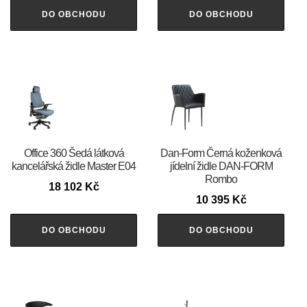
DO OBCHODU
DO OBCHODU
Office 360 Šedá látková
​​​​​Dan-Form Černá koženková
kancelářská židle Master E04
jídelní židle DAN-FORM
Rombo
18 102
Kč
10 395
Kč
DO OBCHODU
DO OBCHODU