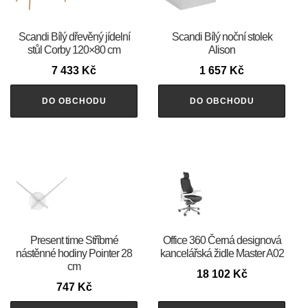
Scandi Bílý dřevěný jídelní
Scandi Bílý noční stolek
stůl Corby 120×80 cm
Alison
7 433
Kč
1 657
Kč
DO OBCHODU
DO OBCHODU
Present time Stříbrné
Office 360 Černá designová
nástěnné hodiny Pointer 28
kancelářská židle Master A02
cm
18 102
Kč
747
Kč