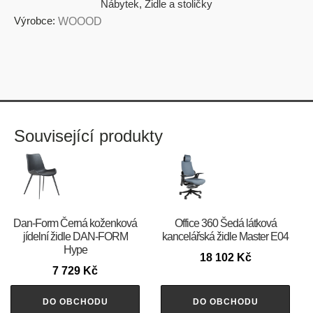
Nábytek
,
Židle a stoličky
Výrobce:
WOOOD
Související produkty
​​​​​Dan-Form Černá koženková
Office 360 Šedá látková
jídelní židle DAN-FORM
kancelářská židle Master E04
Hype
18 102
Kč
7 729
Kč
DO OBCHODU
DO OBCHODU