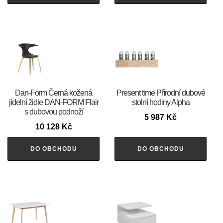
​​​​​Dan-Form Černá kožená
Present time Přírodní dubové
jídelní židle DAN-FORM Flair
stolní hodiny Alpha
s dubovou podnoží
5 987
Kč
10 128
Kč
DO OBCHODU
DO OBCHODU