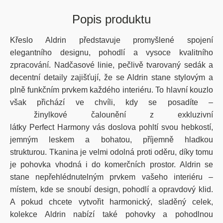
Popis produktu
Křeslo Aldrin představuje promyšlené spojení
elegantního designu, pohodlí a vysoce kvalitního
zpracování. Nadčasové linie, pečlivě tvarovaný sedák a
decentní detaily zajišťují, že se Aldrin stane stylovým a
plně funkčním prvkem každého interiéru. To hlavní kouzlo
však přichází ve chvíli, kdy se posadíte –
žinylkové
čalounění z exkluzivní
látky
Perfect
Harmony
vás doslova pohltí svou hebkostí,
jemným leskem a bohatou, příjemně hladkou
strukturou.
Tkanina je velmi odolná proti oděru, díky tomu
je pohovka vhodná i do komerčních prostor.
Aldrin se
stane nepřehlédnutelným prvkem vašeho interiéru –
místem, kde se snoubí design, pohodlí a opravdový klid.
A pokud chcete vytvořit harmonický, sladěný celek,
kolekce Aldrin nabízí také pohovky a pohodlnou