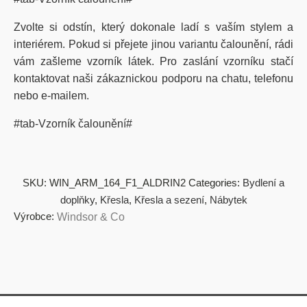
Zvolte si odstín, který dokonale ladí s vaším stylem a
interiérem. Pokud si přejete jinou variantu čalounění, rádi
vám zašleme vzorník látek. Pro zaslání vzorníku stačí
kontaktovat naši zákaznickou podporu na chatu, telefonu
nebo e-mailem.
#tab-Vzorník čalounění#
SKU:
WIN_ARM_164_F1_ALDRIN2
Categories:
Bydlení a
doplňky
,
Křesla
,
Křesla a sezení
,
Nábytek
Výrobce:
Windsor & Co