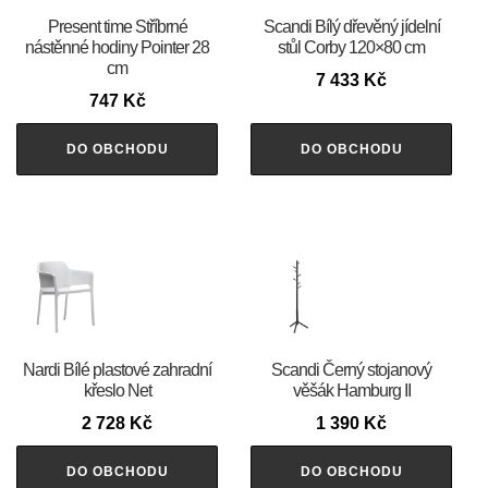
Present time Stříbrné
Scandi Bílý dřevěný jídelní
nástěnné hodiny Pointer 28
stůl Corby 120×80 cm
cm
7 433
Kč
747
Kč
DO OBCHODU
DO OBCHODU
Nardi Bílé plastové zahradní
Scandi Černý stojanový
křeslo Net
věšák Hamburg II
2 728
Kč
1 390
Kč
DO OBCHODU
DO OBCHODU