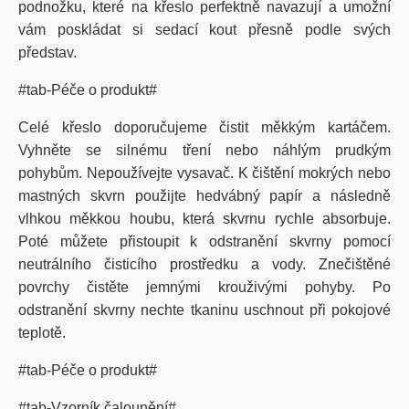
podnožku, které na křeslo perfektně navazují a umožní
vám poskládat si sedací kout přesně podle svých
představ.
#tab-Péče o produkt#
Celé křeslo doporučujeme čistit měkkým kartáčem.
Vyhněte se silnému tření nebo náhlým prudkým
pohybům. Nepoužívejte vysavač. K čištění mokrých nebo
mastných skvrn použijte hedvábný papír a následně
vlhkou měkkou houbu, která skvrnu rychle absorbuje.
Poté můžete přistoupit k odstranění skvrny pomocí
neutrálního čisticího prostředku a vody. Znečištěné
povrchy čistěte jemnými krouživými pohyby. Po
odstranění skvrny nechte tkaninu uschnout při pokojové
teplotě.
#tab-Péče o produkt#
#tab-Vzorník čalounění#