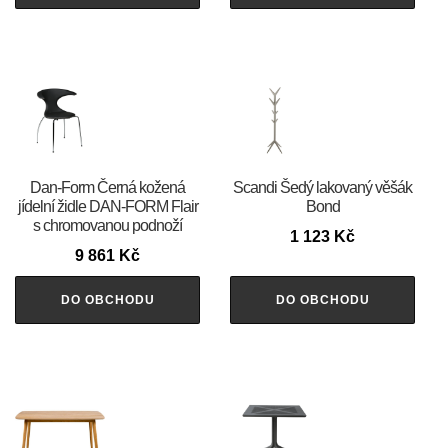
​​​​​Dan-Form Černá kožená
Scandi Šedý lakovaný věšák
jídelní židle DAN-FORM Flair
Bond
s chromovanou podnoží
1 123
Kč
9 861
Kč
DO OBCHODU
DO OBCHODU