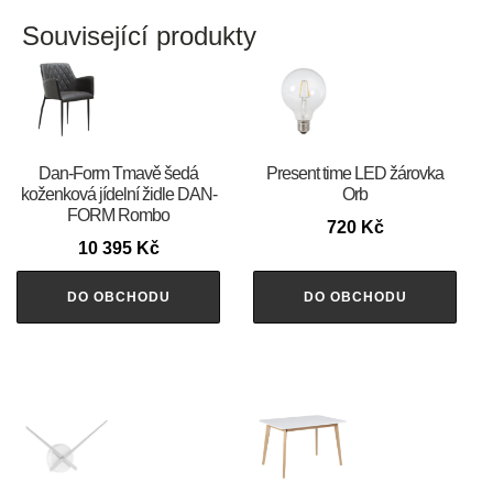
Související produkty
​​​​​Dan-Form Tmavě šedá
Present time LED žárovka
koženková jídelní židle DAN-
Orb
FORM Rombo
720
Kč
10 395
Kč
DO OBCHODU
DO OBCHODU