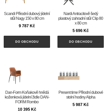
Scandi Přírodní dubový jídelní
Nardi Antracitově šedý
stůl Nagy 150 x 80 cm
plastový zahradní stůl Clip 80
x 80 cm
9 787
Kč
5 696
Kč
DO OBCHODU
DO OBCHODU
​​​​​Dan-Form Koňakově hnědá
Present time Přírodní dubové
koženková jídelní židle DAN-
stolní hodiny Alpha
FORM Rombo
5 987
Kč
10 395
Kč