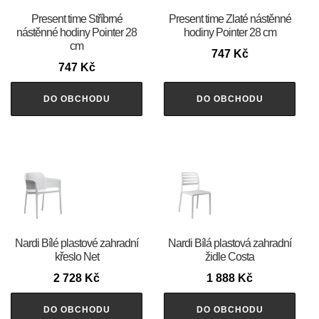
Present time Stříbrné
Present time Zlaté nástěnné
nástěnné hodiny Pointer 28
hodiny Pointer 28 cm
cm
747
Kč
747
Kč
DO OBCHODU
DO OBCHODU
Nardi Bílé plastové zahradní
Nardi Bílá plastová zahradní
křeslo Net
židle Costa
2 728
Kč
1 888
Kč
DO OBCHODU
DO OBCHODU