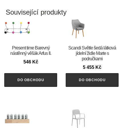
Související produkty
Present time Barevný
Scandi Světle šedá látková
nástěnný věšák Arfus II.
jídelní židle Marte s
područkami
546
Kč
5 455
Kč
DO OBCHODU
DO OBCHODU