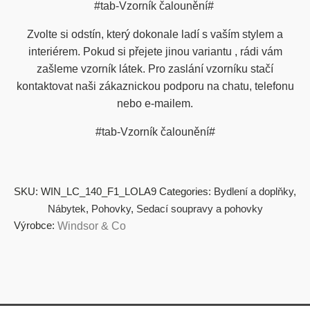
#tab-Vzorník čalounění#
Zvolte si odstín, který dokonale ladí s vaším stylem a
interiérem. Pokud si přejete jinou variantu , rádi vám
zašleme vzorník látek. Pro zaslání vzorníku stačí
kontaktovat naši zákaznickou podporu na chatu, telefonu
nebo e-mailem.
#tab-Vzorník čalounění#
SKU:
WIN_LC_140_F1_LOLA9
Categories:
Bydlení a doplňky
,
Nábytek
,
Pohovky
,
Sedací soupravy a pohovky
Výrobce:
Windsor & Co