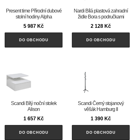
Present time Přírodní dubové
Nardi Bílá plastová zahradní
stolní hodiny Alpha
židle Bora s područkami
5 987
Kč
2 128
Kč
DO OBCHODU
DO OBCHODU
Scandi Bílý noční stolek
Scandi Černý stojanový
Alison
věšák Hamburg II
1 657
Kč
1 390
Kč
DO OBCHODU
DO OBCHODU