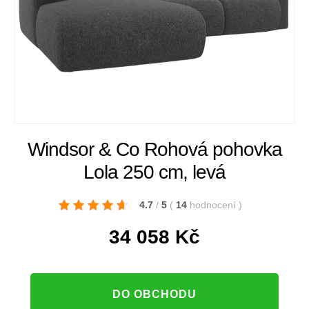
Windsor & Co Rohová pohovka
Lola 250 cm, levá
4.7
/
5
(
14
hodnocení
)
34 058
Kč
DO OBCHODU