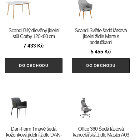
Scandi Bílý dřevěný jídelní
Scandi Světle šedá látková
stůl Corby 120×80 cm
jídelní židle Marte s
područkami
7 433
Kč
5 455
Kč
DO OBCHODU
DO OBCHODU
​​​​​Dan-Form Tmavě šedá
Office 360 Šedá látková
koženková jídelní židle DAN-
kancelářská židle Master A03