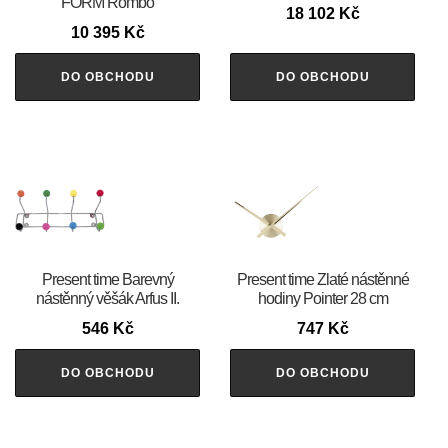
FORM Rombo
18 102
Kč
10 395
Kč
DO OBCHODU
DO OBCHODU
Present time Barevný
Present time Zlaté nástěnné
nástěnný věšák Arfus II.
hodiny Pointer 28 cm
546
Kč
747
Kč
DO OBCHODU
DO OBCHODU