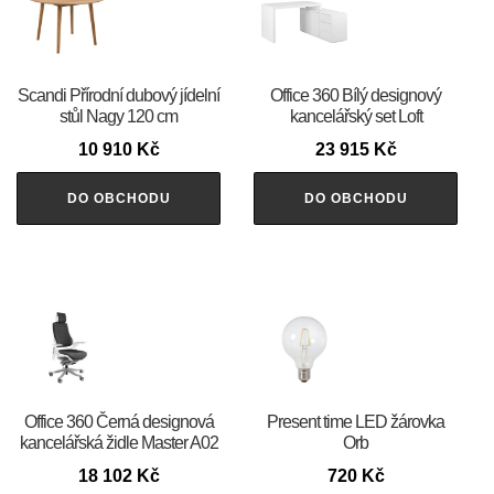
Scandi Přírodní dubový jídelní
Office 360 Bílý designový
stůl Nagy 120 cm
kancelářský set Loft
10 910
Kč
23 915
Kč
DO OBCHODU
DO OBCHODU
Office 360 Černá designová
Present time LED žárovka
kancelářská židle Master A02
Orb
18 102
Kč
720
Kč