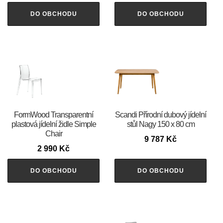
DO OBCHODU
DO OBCHODU
FormWood Transparentní
Scandi Přírodní dubový jídelní
plastová jídelní židle Simple
stůl Nagy 150 x 80 cm
Chair
9 787
Kč
2 990
Kč
DO OBCHODU
DO OBCHODU