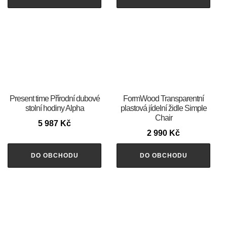
Present time Přírodní dubové
FormWood Transparentní
stolní hodiny Alpha
plastová jídelní židle Simple
Chair
5 987
Kč
2 990
Kč
DO OBCHODU
DO OBCHODU