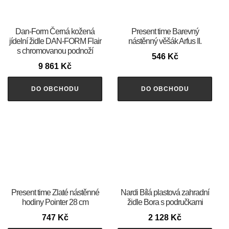
​​​​​Dan-Form Černá kožená
Present time Barevný
jídelní židle DAN-FORM Flair
nástěnný věšák Arfus II.
s chromovanou podnoží
546
Kč
9 861
Kč
DO OBCHODU
DO OBCHODU
Present time Zlaté nástěnné
Nardi Bílá plastová zahradní
hodiny Pointer 28 cm
židle Bora s područkami
747
Kč
2 128
Kč