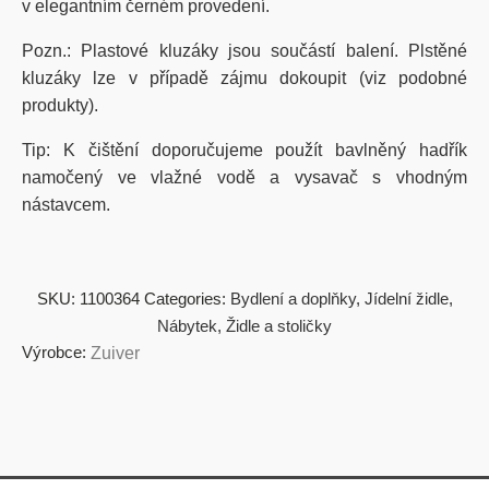
v elegantním černém provedení.
Pozn.:
Plastové kluzáky jsou součástí balení. Plstěné
kluzáky lze v případě zájmu dokoupit (viz podobné
produkty).
Tip: K čištění doporučujeme použít bavlněný hadřík
namočený ve vlažné vodě a vysavač s vhodným
nástavcem.
SKU:
1100364
Categories:
Bydlení a doplňky
,
Jídelní židle
,
Nábytek
,
Židle a stoličky
Výrobce:
Zuiver