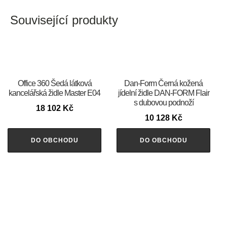
Související produkty
Office 360 Šedá látková
​​​​​Dan-Form Černá kožená
kancelářská židle Master E04
jídelní židle DAN-FORM Flair
s dubovou podnoží
18 102
Kč
10 128
Kč
DO OBCHODU
DO OBCHODU