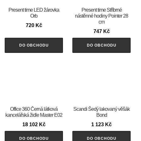
Present time LED žárovka
Present time Stříbrné
Orb
nástěnné hodiny Pointer 28
cm
720
Kč
747
Kč
DO OBCHODU
DO OBCHODU
Office 360 Černá látková
Scandi Šedý lakovaný věšák
kancelářská židle Master E02
Bond
18 102
Kč
1 123
Kč
DO OBCHODU
DO OBCHODU