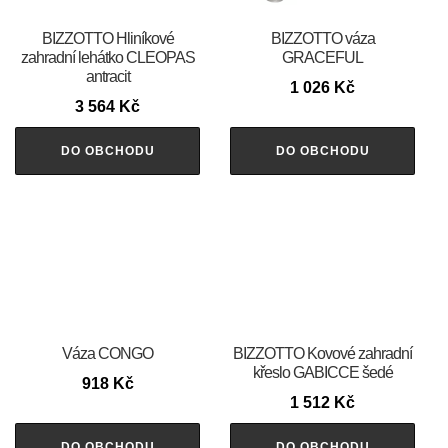
BIZZOTTO Hliníkové
BIZZOTTO váza
zahradní lehátko CLEOPAS
GRACEFUL
antracit
1 026
Kč
3 564
Kč
DO OBCHODU
DO OBCHODU
Váza CONGO
BIZZOTTO Kovové zahradní
křeslo GABICCE šedé
918
Kč
1 512
Kč
DO OBCHODU
DO OBCHODU