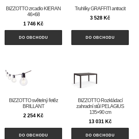
BIZZOTTO zrcadlo KIERAN
Truhlíky GRAFFITI antracit
46×68
3 528
Kč
1 746
Kč
DO OBCHODU
DO OBCHODU
BIZZOTTO světelný řetěz
BIZZOTTO Rozkládací
BRILLANT
zahradní stůl PELAGIUS
135×90 cm
2 254
Kč
13 031
Kč
DO OBCHODU
DO OBCHODU