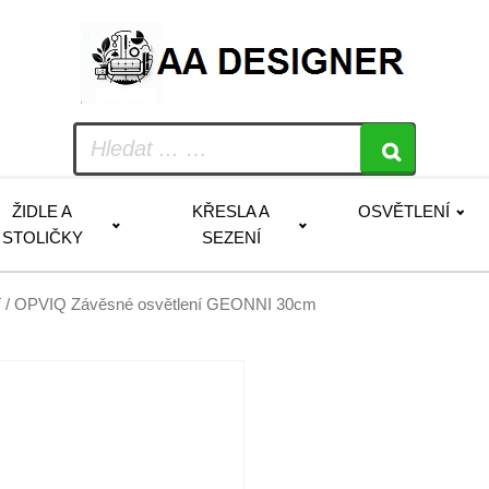
ŽIDLE A
KŘESLA A
OSVĚTLENÍ
STOLIČKY
SEZENÍ
í
/ OPVIQ Závěsné osvětlení GEONNI 30cm