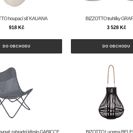
TO houpací síť KAUANA
BIZZOTTO truhlíky GRAFF
918
Kč
3 528
Kč
DO OBCHODU
DO OBCHODU
vové zahradní křeslo GABICCE
BIZOTTO Lucerna BELE