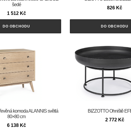
šedé
826
Kč
1 512
Kč
DO OBCHODU
DO OBCHODU
evěná komoda ALANNIS světlá
BIZZOTTO Ohniště E
80×80 cm
2 772
Kč
6 138
Kč