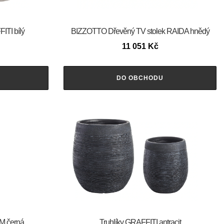
ITI bílý
BIZZOTTO Dřevěný TV stolek RAIDA hnědý
11 051
Kč
DO OBCHODU
M černá
Truhlíky GRAFFITI antracit