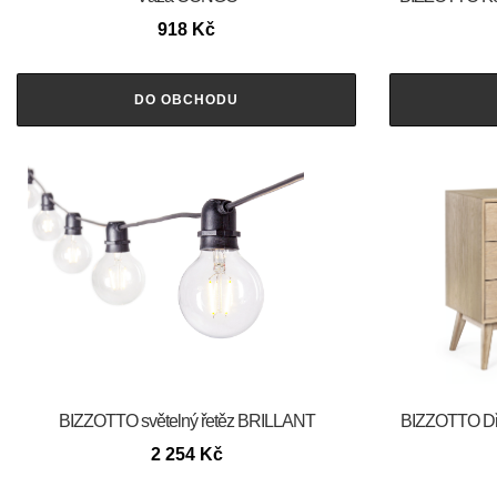
918
Kč
DO OBCHODU
BIZZOTTO světelný řetěz BRILLANT
BIZZOTTO Dř
2 254
Kč