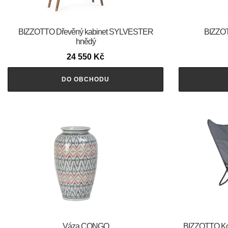
BIZZOTTO Dřevěný kabinet SYLVESTER
BIZZOT
hnědý
24 550
Kč
DO OBCHODU
Váza CONGO
BIZZOTTO Ko