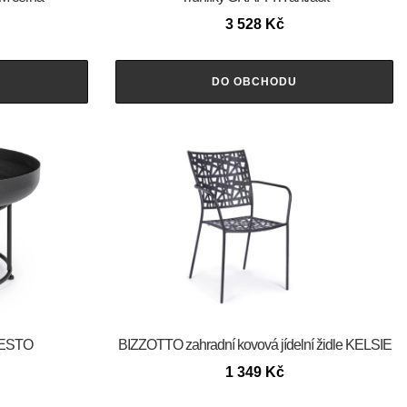
3 528
Kč
DO OBCHODU
FESTO
BIZZOTTO zahradní kovová jídelní židle KELSIE
1 349
Kč