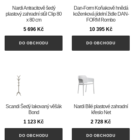
Nardi Antracitově šedý
​​​​​Dan-Form Koňakově hnědá
plastový zahradní stůl Clip 80
koženková jídelní židle DAN-
x 80 cm
FORM Rombo
5 696
Kč
10 395
Kč
DO OBCHODU
DO OBCHODU
Scandi Šedý lakovaný věšák
Nardi Bílé plastové zahradní
Bond
křeslo Net
1 123
Kč
2 728
Kč
DO OBCHODU
DO OBCHODU