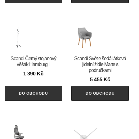
Scandi Černý stojanový
Scandi Světle šedá látková
věšák Hamburg II
jídelní židle Marte s
područkami
1 390
Kč
5 455
Kč
DO OBCHODU
DO OBCHODU