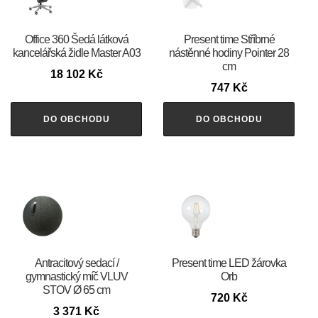
Office 360 Šedá látková
Present time Stříbrné
kancelářská židle Master A03
nástěnné hodiny Pointer 28
cm
18 102
Kč
747
Kč
DO OBCHODU
DO OBCHODU
Antracitový sedací /
Present time LED žárovka
gymnastický míč VLUV
Orb
STOV Ø 65 cm
720
Kč
3 371
Kč