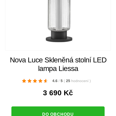
Nova Luce Skleněná stolní LED
lampa Liessa
4.6
/
5
(
25
hodnocení
)
3 690
Kč
DO OBCHODU