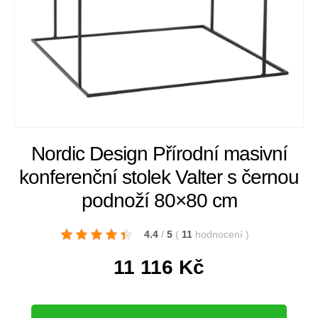
Nordic Design Přírodní masivní
konferenční stolek Valter s černou
podnoží 80×80 cm
4.4
/
5
(
11
hodnocení
)
11 116
Kč