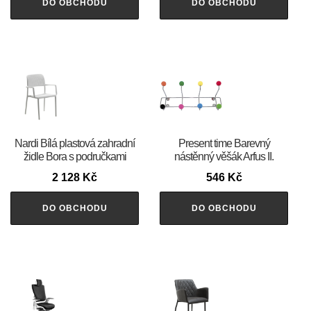
DO OBCHODU
DO OBCHODU
Nardi Bílá plastová zahradní
Present time Barevný
židle Bora s područkami
nástěnný věšák Arfus II.
2 128
Kč
546
Kč
DO OBCHODU
DO OBCHODU