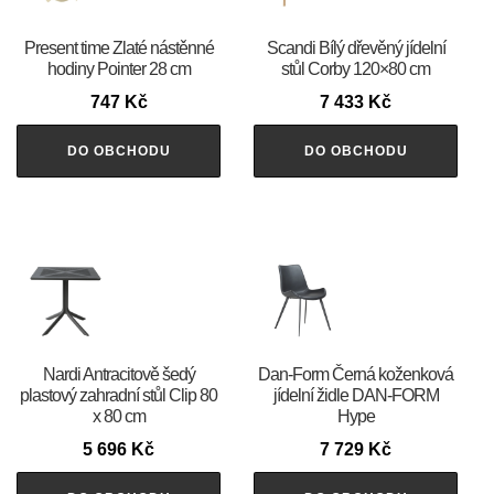
Present time Zlaté nástěnné
Scandi Bílý dřevěný jídelní
hodiny Pointer 28 cm
stůl Corby 120×80 cm
747
Kč
7 433
Kč
DO OBCHODU
DO OBCHODU
Nardi Antracitově šedý
​​​​​Dan-Form Černá koženková
plastový zahradní stůl Clip 80
jídelní židle DAN-FORM
x 80 cm
Hype
5 696
Kč
7 729
Kč