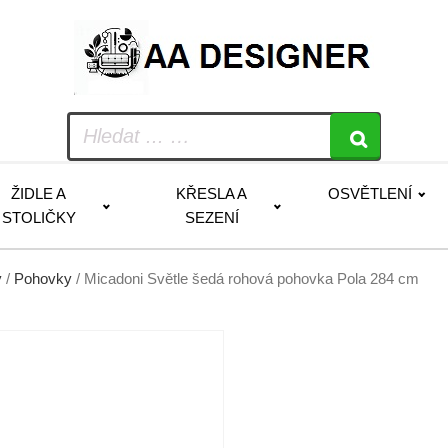
ŽIDLE A
KŘESLA A
OSVĚTLENÍ
STOLIČKY
SEZENÍ
y
/
Pohovky
/ Micadoni Světle šedá rohová pohovka Pola 284 cm