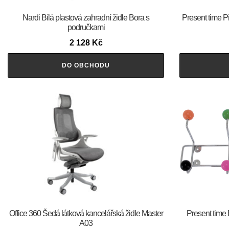
Nardi Bílá plastová zahradní židle Bora s
Present time P
područkami
2 128
Kč
DO OBCHODU
Office 360 Šedá látková kancelářská židle Master
Present time 
A03