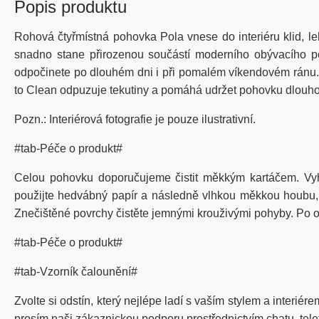
Popis produktu
Rohová čtyřmístná pohovka Pola vnese do interiéru klid, le
snadno stane přirozenou součástí moderního obývacího po
odpočinete po dlouhém dni i při pomalém víkendovém ránu. 
to Clean odpuzuje tekutiny a pomáhá udržet pohovku dlouhodo
Pozn.: Interiérová fotografie je pouze ilustrativní.
#tab-Péče o produkt#
Celou pohovku doporučujeme čistit měkkým kartáčem. Vy
použijte hedvábný papír a následně vlhkou měkkou houbu, kt
Znečištěné povrchy čistěte jemnými krouživými pohyby. Po od
#tab-Péče o produkt#
#tab-Vzorník čalounění#
Zvolte si odstín, který nejlépe ladí s vaším stylem a interié
prosím naši zákaznickou podporu prostřednictvím chatu, tel