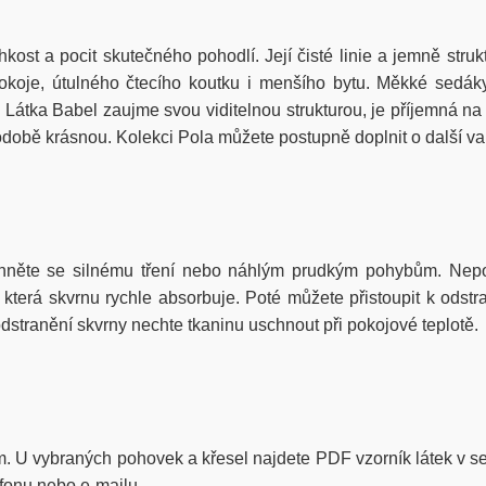
hkost a pocit skutečného pohodlí. Její čisté linie a jemně str
koje, útulného čtecího koutku i menšího bytu. Měkké sedáky
Látka Babel zaujme svou viditelnou strukturou, je příjemná n
bě krásnou. Kolekci Pola můžete postupně doplnit o další varia
hněte se silnému tření nebo náhlým prudkým pohybům. Nepou
erá skvrnu rychle absorbuje. Poté můžete přistoupit k odstra
stranění skvrny nechte tkaninu uschnout při pokojové teplotě.
rem. U vybraných pohovek a křesel najdete PDF vzorník látek v sek
efonu nebo e-mailu.