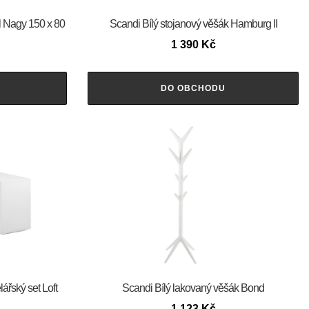
ůl Nagy 150 x 80
Scandi Bílý stojanový věšák Hamburg II
1 390
Kč
DO OBCHODU
ářský set Loft
Scandi Bílý lakovaný věšák Bond
1 123
Kč