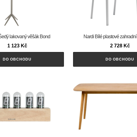
Šedý lakovaný věšák Bond
Nardi Bílé plastové zahradní
1 123
Kč
2 728
Kč
DO OBCHODU
DO OBCHODU