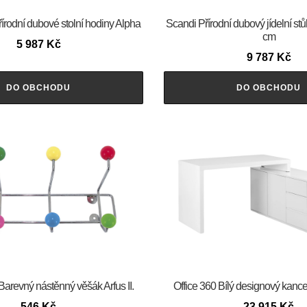
řírodní dubové stolní hodiny Alpha
Scandi Přírodní dubový jídelní st
cm
5 987
Kč
9 787
Kč
DO OBCHODU
DO OBCHODU
Barevný nástěnný věšák Arfus II.
Office 360 Bílý designový kancel
546
Kč
23 915
Kč