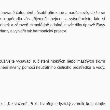
ukturované čalounění působí přirozeně a nadčasově, takže se
 a opěradla vás příjemně obejmou a vytvoří místo, kde si
a dotek a zároveň mimořádně odolná, navíc díky úpravě Easy
nty a vytvořit tak harmonický prostor.
žívejte vysavač. K čištění mokrých nebo mastných skvrn
nění skvrny pomocí neutrálního čisticího prostředku a vody.
ci „Ke stažení“. Pokud si přejete fyzický vzorník, kontaktujte