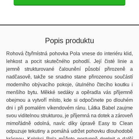
Popis produktu
Rohová čtyřmístná pohovka Pola vnese do interiéru klid,
lehkost a pocit skutečného pohodlí. Její čisté linie a
jemně strukturované čalounění působí přirozeně a
nadčasově, takže se snadno stane přirozenou součástí
moderního obývacího pokoje, útulného čtecího koutku i
menšího bytu. Měkké sedáky a opěradla vás příjemně
obejmou a vytvoří místo, kde si odpočinete po dlouhém
dni i při pomalém víkendovém ránu. Látka Babel zaujme
svou viditelnou strukturou, je příjemná na dotek a zároveň
mimořádně odolná, navíc díky úpravě Easy to Clean
odpuzuje tekutiny a pomáhá udržet pohovku dlouhodobě
krásnou. Kolekci Pola můžete postupně doplnit o další