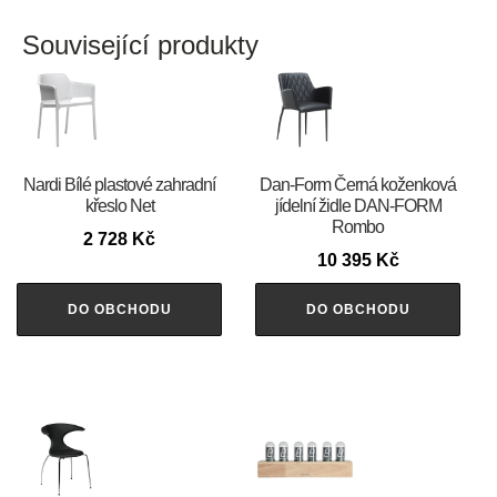
Související produkty
Nardi Bílé plastové zahradní
​​​​​Dan-Form Černá koženková
křeslo Net
jídelní židle DAN-FORM
Rombo
2 728
Kč
10 395
Kč
DO OBCHODU
DO OBCHODU