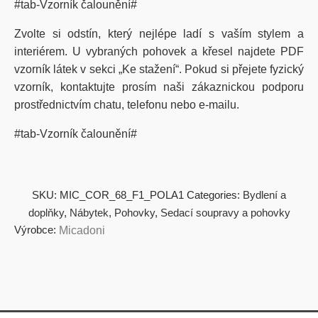
#tab-Vzorník čalounění#
Zvolte si odstín, který nejlépe ladí s vaším stylem a
interiérem. U vybraných pohovek a křesel najdete PDF
vzorník látek v sekci „Ke stažení“. Pokud si přejete fyzický
vzorník, kontaktujte prosím naši zákaznickou podporu
prostřednictvím chatu, telefonu nebo e-mailu.
#tab-Vzorník čalounění#
SKU:
MIC_COR_68_F1_POLA1
Categories:
Bydlení a
doplňky
,
Nábytek
,
Pohovky
,
Sedací soupravy a pohovky
Výrobce:
Micadoni