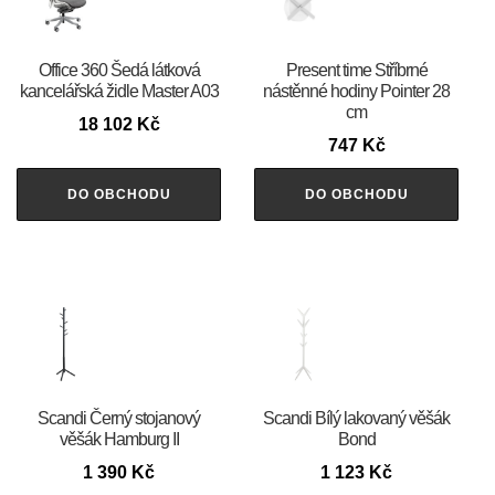
Office 360 Šedá látková
Present time Stříbrné
kancelářská židle Master A03
nástěnné hodiny Pointer 28
cm
18 102
Kč
747
Kč
DO OBCHODU
DO OBCHODU
Scandi Černý stojanový
Scandi Bílý lakovaný věšák
věšák Hamburg II
Bond
1 390
Kč
1 123
Kč