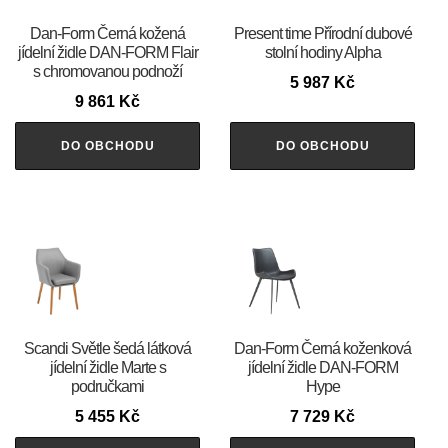
​​​​​Dan-Form Černá kožená
Present time Přírodní dubové
jídelní židle DAN-FORM Flair
stolní hodiny Alpha
s chromovanou podnoží
5 987
Kč
9 861
Kč
DO OBCHODU
DO OBCHODU
Scandi Světle šedá látková
​​​​​Dan-Form Černá koženková
jídelní židle Marte s
jídelní židle DAN-FORM
područkami
Hype
5 455
Kč
7 729
Kč