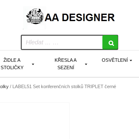
ŽIDLE A
KŘESLA A
OSVĚTLENÍ
STOLIČKY
SEZENÍ
tolky
/ LABEL51 Set konferenčních stolků TRIPLET černé