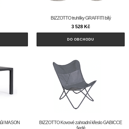
BIZZOTTO truhlíky GRAFFITI bílý
3 528
Kč
DO OBCHODU
stůl MASON
BIZZOTTO Kovové zahradní křeslo GABICCE
šedé