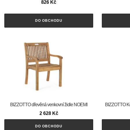
826
Kč
DO OBCHODU
BIZZOTTO dřevěná venkovní židle NOEMI
BIZZOTTO Ko
2 628
Kč
DO OBCHODU