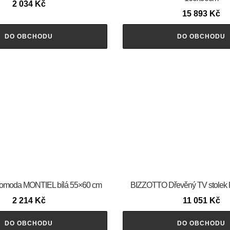
2 034
Kč
15 893
Kč
DO OBCHODU
DO OBCHODU
moda MONTIEL bílá 55×60 cm
BIZZOTTO Dřevěný TV stolek
2 214
Kč
11 051
Kč
DO OBCHODU
DO OBCHODU