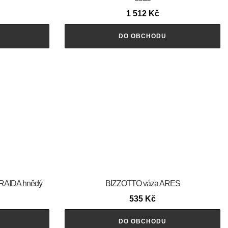
1 512
Kč
DO OBCHODU
 RAIDA hnědý
BIZZOTTO váza ARES
535
Kč
DO OBCHODU