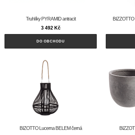
Truhlíky PYRAMID antracit
BIZZOTTO Z
3 492
Kč
DO OBCHODU
BIZOTTO Lucerna BELEM černá
BIZZOTT