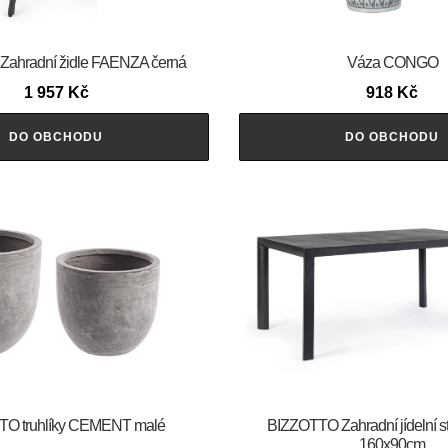
ahradní židle FAENZA černá
Váza CONGO
1 957
Kč
918
Kč
DO OBCHODU
DO OBCHODU
O truhlíky CEMENT malé
BIZZOTTO Zahradní jídelní 
160x90cm