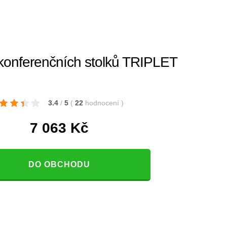
onferenčních stolků TRIPLET
3.4
/
5
(
22
hodnocení
)
7 063
Kč
DO OBCHODU