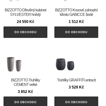
BIZZOTTO Dřevěný kabinet
BIZZOTTO Kovové zahradní
SYLVESTER hnědý
křeslo GABICCE šedé
24 550
Kč
1 512
Kč
DO OBCHODU
DO OBCHODU
BIZZOTTO Truhlíky
Truhlíky GRAFFITI antracit
CEMENT velké
3 528
Kč
3 852
Kč
DO OBCHODU
DO OBCHODU