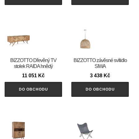
BIZZOTTO Dřevěný TV
BIZZOTTO závěsné svítidlo
stolek RAIDA hnědý
SIWA
11 051
Kč
3 438
Kč
DO OBCHODU
DO OBCHODU