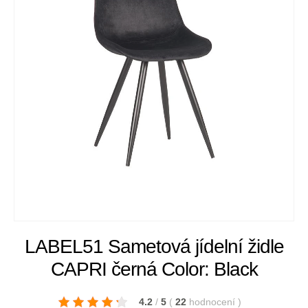
LABEL51 Sametová jídelní židle
CAPRI černá Color: Black
4.2
/
5
(
22
hodnocení
)