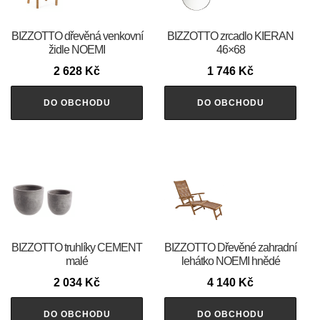
BIZZOTTO dřevěná venkovní
BIZZOTTO zrcadlo KIERAN
židle NOEMI
46×68
2 628
Kč
1 746
Kč
DO OBCHODU
DO OBCHODU
BIZZOTTO truhlíky CEMENT
BIZZOTTO Dřevěné zahradní
malé
lehátko NOEMI hnědé
2 034
Kč
4 140
Kč
DO OBCHODU
DO OBCHODU