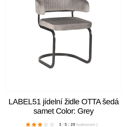
LABEL51 jídelní židle OTTA šedá
samet Color: Grey
3
/
5
(
29
hodnocení
)