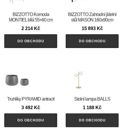
BIZZOTTO Komoda
BIZZOTTO Zahradní jídelní
MONTIEL bílá 55×60 cm
stůl MASON 160x90cm
2 214
Kč
15 893
Kč
DO OBCHODU
DO OBCHODU
Truhlíky PYRAMID antracit
Stolní lampa BALLS
3 492
Kč
1 188
Kč
DO OBCHODU
DO OBCHODU