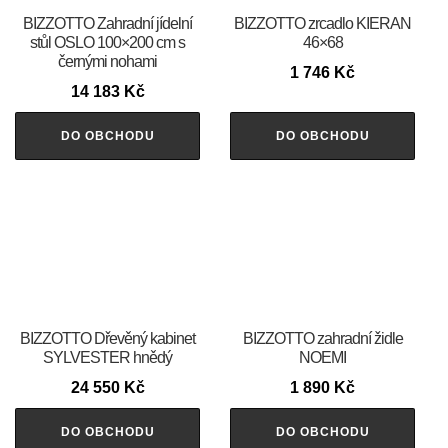
BIZZOTTO Zahradní jídelní
BIZZOTTO zrcadlo KIERAN
stůl OSLO 100×200 cm s
46×68
černými nohami
1 746
Kč
14 183
Kč
DO OBCHODU
DO OBCHODU
BIZZOTTO Dřevěný kabinet
BIZZOTTO zahradní židle
SYLVESTER hnědý
NOEMI
24 550
Kč
1 890
Kč
DO OBCHODU
DO OBCHODU