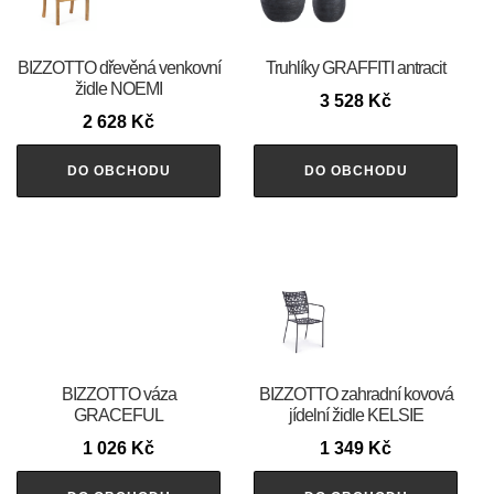
BIZZOTTO dřevěná venkovní
Truhlíky GRAFFITI antracit
židle NOEMI
3 528
Kč
2 628
Kč
DO OBCHODU
DO OBCHODU
BIZZOTTO váza
BIZZOTTO zahradní kovová
GRACEFUL
jídelní židle KELSIE
1 026
Kč
1 349
Kč