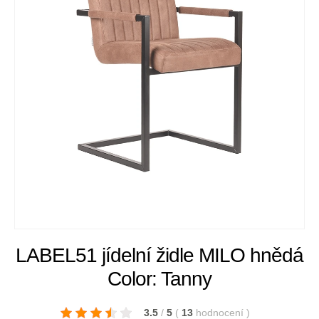
LABEL51 jídelní židle MILO hnědá
Color: Tanny
3.5
/
5
(
13
hodnocení
)