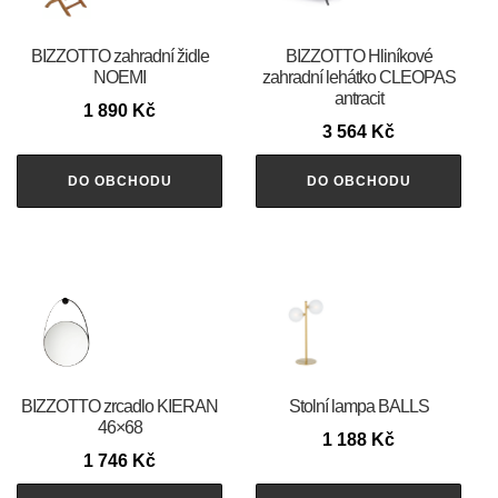
BIZZOTTO zahradní židle
BIZZOTTO Hliníkové
NOEMI
zahradní lehátko CLEOPAS
antracit
1 890
Kč
3 564
Kč
DO OBCHODU
DO OBCHODU
BIZZOTTO zrcadlo KIERAN
Stolní lampa BALLS
46×68
1 188
Kč
1 746
Kč