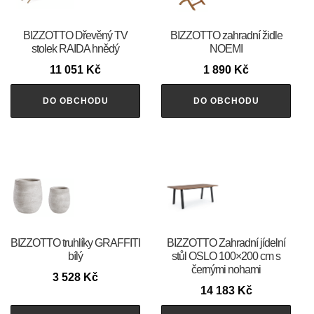
BIZZOTTO Dřevěný TV
BIZZOTTO zahradní židle
stolek RAIDA hnědý
NOEMI
11 051
Kč
1 890
Kč
DO OBCHODU
DO OBCHODU
BIZZOTTO truhlíky GRAFFITI
BIZZOTTO Zahradní jídelní
bílý
stůl OSLO 100×200 cm s
černými nohami
3 528
Kč
14 183
Kč