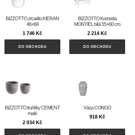
BIZZOTTO zrcadlo KIERAN
BIZZOTTO Komoda
46×68
MONTIEL bílá 55×60 cm
1 746
Kč
2 214
Kč
DO OBCHODU
DO OBCHODU
BIZZOTTO truhlíky CEMENT
Váza CONGO
malé
918
Kč
2 034
Kč