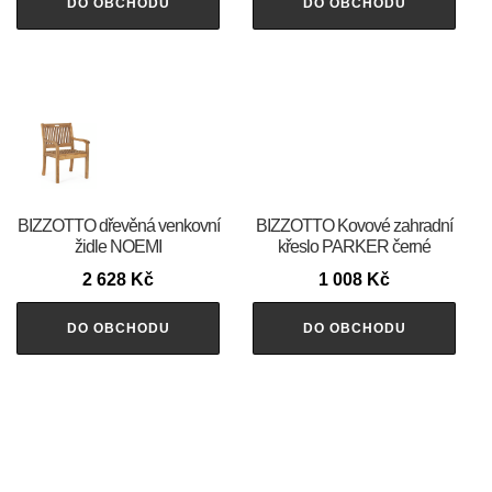
DO OBCHODU
DO OBCHODU
BIZZOTTO dřevěná venkovní
BIZZOTTO Kovové zahradní
židle NOEMI
křeslo PARKER černé
2 628
Kč
1 008
Kč
DO OBCHODU
DO OBCHODU