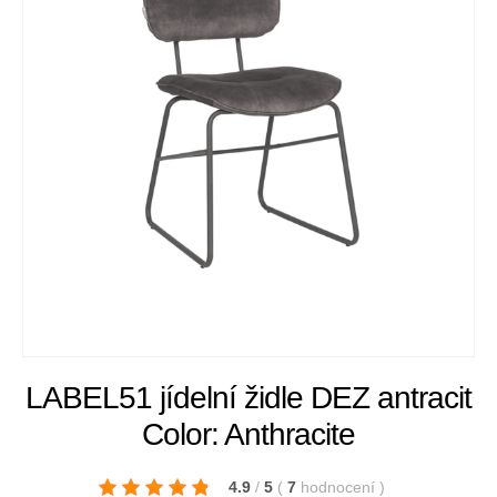
LABEL51 jídelní židle DEZ antracit
Color: Anthracite
4.9
/
5
(
7
hodnocení
)