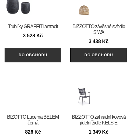
Truhlíky GRAFFITI antracit
BIZZOTTO závěsné svítidlo
SIWA
3 528
Kč
3 438
Kč
DO OBCHODU
DO OBCHODU
BIZOTTO Lucerna BELEM
BIZZOTTO zahradní kovová
černá
jídelní židle KELSIE
826
Kč
1 349
Kč