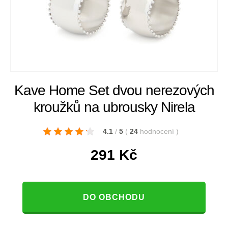
Kave Home Set dvou nerezových
kroužků na ubrousky Nirela
4.1
/
5
(
24
hodnocení
)
291
Kč
DO OBCHODU