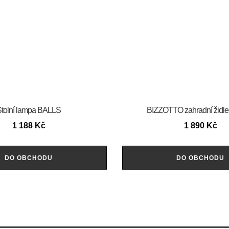
tolní lampa BALLS
BIZZOTTO zahradní židl
1 188
Kč
1 890
Kč
DO OBCHODU
DO OBCHODU