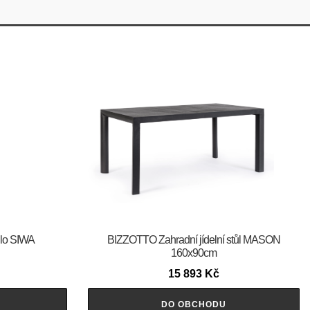
dlo SIWA
BIZZOTTO Zahradní jídelní stůl MASON
160x90cm
15 893
Kč
DO OBCHODU