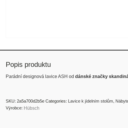
Popis produktu
Parádní designová lavice ASH od
dánské značky skandi
SKU:
2a5a700d2b5e
Categories:
Lavice k jídelním stolům
,
Nábyte
Výrobce:
Hübsch