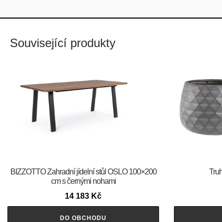
Související produkty
BIZZOTTO Zahradní jídelní stůl OSLO 100×200
Truh
cm s černými nohami
14 183
Kč
DO OBCHODU