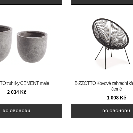
O truhlíky CEMENT malé
BIZZOTTO Kovové zahradní k
černé
2 034
Kč
1 008
Kč
DO OBCHODU
DO OBCHODU