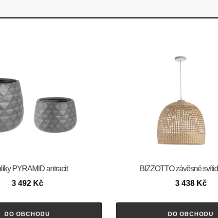
líky PYRAMID antracit
BIZZOTTO závěsné svíti
3 492
Kč
3 438
Kč
DO OBCHODU
DO OBCHODU