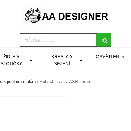
ŽIDLE A
KŘESLA A
OSVĚTLENÍ
STOLIČKY
SEZENÍ
e k jídelním stolům
/ Hübsch Lavice ASH černá