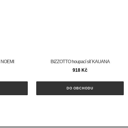
e NOEMI
BIZZOTTO houpací síť KAUANA
918
Kč
DO OBCHODU