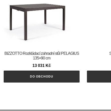
BIZZOTTO Rozkládací zahradní stůl PELAGIUS
S
135×90 cm
13 031
Kč
DO OBCHODU