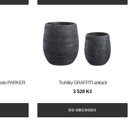
řeslo PARKER
Truhlíky GRAFFITI antracit
3 528
Kč
DO OBCHODU