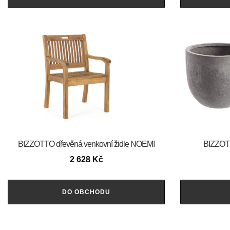
BIZZOTTO dřevěná venkovní židle NOEMI
BIZZOTT
2 628
Kč
DO OBCHODU