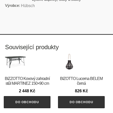
Výrobce:
Hübsch
Související produkty
BIZZOTTO Kovový zahradní
BIZOTTO Lucerna BELEM
stůl MARTINEZ 150×90 cm
černá
2 448
Kč
826
Kč
DO OBCHODU
DO OBCHODU