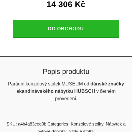
14 306
Kč
DO OBCHODU
Popis produktu
Parádní konzolový stolek MUSEUM od
dánské značky
skandinávského nábytku HÜBSCH
v černém
provedení.
SKU:
a4b4a83ecc0b
Categories:
Konzolové stolky
,
Nábytek a
bytové doplňky
,
Stoly a stolky