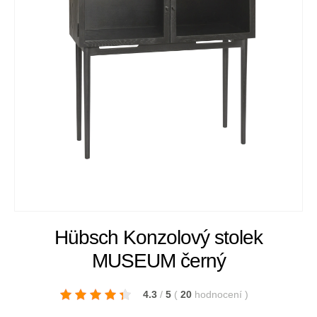
Hübsch Konzolový stolek
MUSEUM černý
4.3
/
5
(
20
hodnocení
)