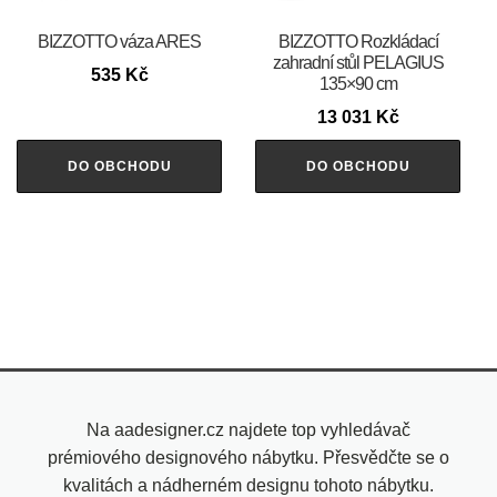
BIZZOTTO váza ARES
BIZZOTTO Rozkládací
zahradní stůl PELAGIUS
535
Kč
135×90 cm
13 031
Kč
DO OBCHODU
DO OBCHODU
Na aadesigner.cz najdete top vyhledávač
prémiového designového nábytku. Přesvědčte se o
kvalitách a nádherném designu tohoto nábytku.