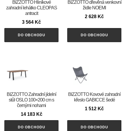
BIZZOTTO Hliníkové
BIZZOTTO dřevěná venkovní
zahradní lehátko CLEOPAS
židle NOEMI
antracit
2 628
Kč
3 564
Kč
DO OBCHODU
DO OBCHODU
BIZZOTTO Zahradní jídelní
BIZZOTTO Kovové zahradní
stůl OSLO 100×200 cm s
křeslo GABICCE šedé
černými nohami
1 512
Kč
14 183
Kč
DO OBCHODU
DO OBCHODU