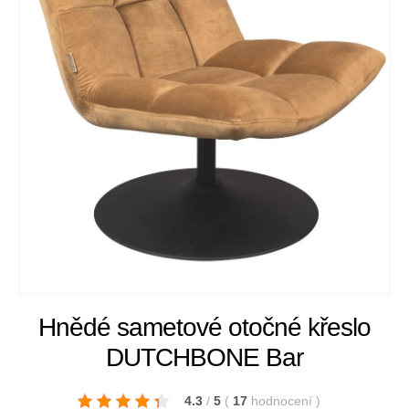
Hnědé sametové otočné křeslo
DUTCHBONE Bar
4.3
/
5
(
17
hodnocení
)