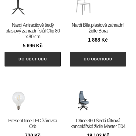
Nardi Antracitově šedý
Nardi Bílá plastová zahradní
plastový zahradní stůl Clip 80
židle Bora
x 80 cm
1 888
Kč
5 696
Kč
DO OBCHODU
DO OBCHODU
Present time LED žárovka
Office 360 Šedá látková
Orb
kancelářská židle Master E04
720
Kč
18 102
Kč