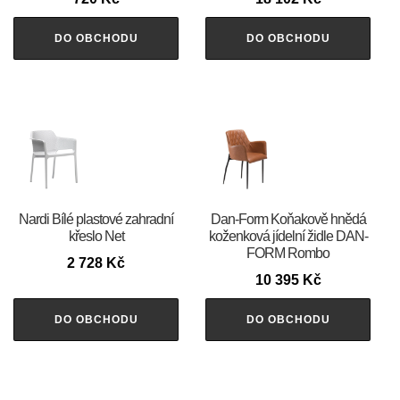
DO OBCHODU
DO OBCHODU
Nardi Bílé plastové zahradní
​​​​​Dan-Form Koňakově hnědá
křeslo Net
koženková jídelní židle DAN-
FORM Rombo
2 728
Kč
10 395
Kč
DO OBCHODU
DO OBCHODU