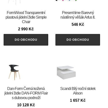
FormWood Transparentní
Present time Barevný
plastová jídelní židle Simple
nástěnný věšák Arfus II.
Chair
546
Kč
2 990
Kč
DO OBCHODU
DO OBCHODU
​​​​​Dan-Form Černá kožená
Scandi Bílý noční stolek
jídelní židle DAN-FORM Flair
Alison
s dubovou podnoží
1 657
Kč
10 128
Kč