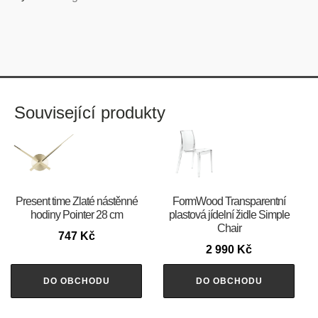
Související produkty
Present time Zlaté nástěnné
FormWood Transparentní
hodiny Pointer 28 cm
plastová jídelní židle Simple
Chair
747
Kč
2 990
Kč
DO OBCHODU
DO OBCHODU