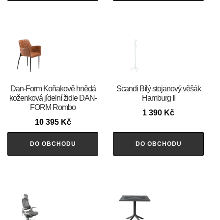
​​​​​Dan-Form Koňakově hnědá
Scandi Bílý stojanový věšák
koženková jídelní židle DAN-
Hamburg II
FORM Rombo
1 390
Kč
10 395
Kč
DO OBCHODU
DO OBCHODU