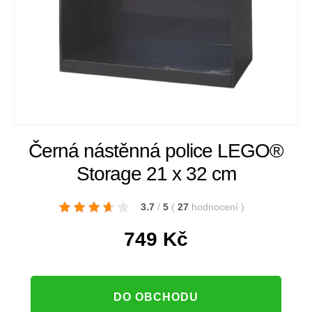
Černá nástěnná police LEGO®
Storage 21 x 32 cm
3.7
/
5
(
27
hodnocení
)
749
Kč
DO OBCHODU