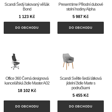
Scandi Šedý lakovaný věšák
Present time Přírodní dubové
Bond
stolní hodiny Alpha
1 123
Kč
5 987
Kč
DO OBCHODU
DO OBCHODU
Office 360 Černá designová
Scandi Světle šedá látková
kancelářská židle Master A02
jídelní židle Marte s
područkami
18 102
Kč
5 455
Kč
DO OBCHODU
DO OBCHODU