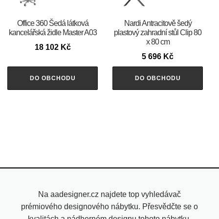
Office 360 Šedá látková
Nardi Antracitově šedý
kancelářská židle Master A03
plastový zahradní stůl Clip 80
x 80 cm
18 102
Kč
5 696
Kč
DO OBCHODU
DO OBCHODU
Na aadesigner.cz najdete top vyhledávač
prémiového designového nábytku. Přesvědčte se o
kvalitách a nádherném designu tohoto nábytku.