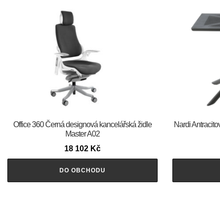
Office 360 Černá designová kancelářská židle
Nardi Antracito
Master A02
18 102
Kč
DO OBCHODU