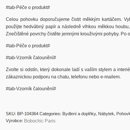
#tab-Péče o produkt#
Celou pohovku doporučujeme čistit měkkým kartáčem. Vy
použijte hedvábný papír a následně vlhkou měkkou houbu, kt
Znečištěné povrchy čistěte jemnými krouživými pohyby. Po od
#tab-Péče o produkt#
#tab-Vzorník čalounění#
Zvolte si odstín, který dokonale ladí s vaším stylem a inter
zákaznickou podporu na chatu, telefonu nebo e-mailem.
#tab-Vzorník čalounění#
SKU:
BP-104364
Categories:
Bydlení a doplňky
,
Nábytek
,
Pohov
Výrobce:
Bobochic Paris