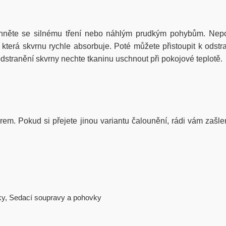
hněte se silnému tření nebo náhlým prudkým pohybům. Nepou
erá skvrnu rychle absorbuje. Poté můžete přistoupit k odstra
stranění skvrny nechte tkaninu uschnout při pokojové teplotě.
iérem. Pokud si přejete jinou variantu čalounění, rádi vám zašle
ky
,
Sedací soupravy a pohovky