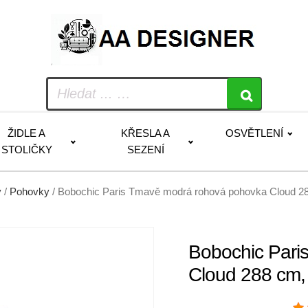
ŽIDLE A
KŘESLA A
OSVĚTLENÍ
STOLIČKY
SEZENÍ
y
/
Pohovky
/ Bobochic Paris Tmavě modrá rohová pohovka Cloud 2
Bobochic Pari
Cloud 288 cm,