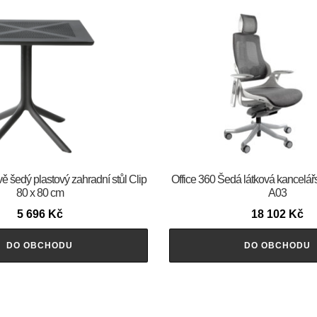
vě šedý plastový zahradní stůl Clip
Office 360 Šedá látková kancelář
80 x 80 cm
A03
5 696
Kč
18 102
Kč
DO OBCHODU
DO OBCHODU