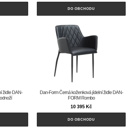
DO OBCHODU
ní židle DAN-
​​​​​Dan-Form Černá koženková jídelní židle DAN-
odnoží
FORM Rombo
10 395
Kč
DO OBCHODU