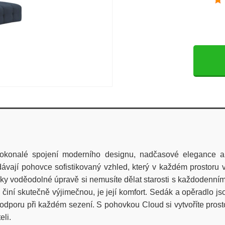
onalé spojení moderního designu, nadčasové elegance a prv
dávají pohovce sofistikovaný vzhled, který v každém prostoru
íky voděodolné úpravě si nemusíte dělat starosti s každodenními 
 činí skutečně výjimečnou, je její komfort. Sedák a opěradlo 
podporu při každém sezení. S pohovkou Cloud si vytvoříte prost
eli.