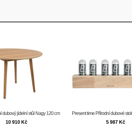
í dubový jídelní stůl Nagy 120 cm
Present time Přírodní dubové stol
10 910
Kč
5 987
Kč