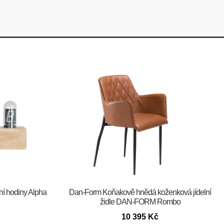
ní hodiny Alpha
​​​​​Dan-Form Koňakově hnědá koženková jídelní
židle DAN-FORM Rombo
10 395
Kč