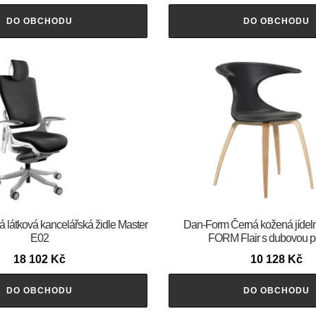
DO OBCHODU
DO OBCHODU
á látková kancelářská židle Master
​​​​​Dan-Form Černá kožená jídel
E02
FORM Flair s dubovou p
18 102
Kč
10 128
Kč
DO OBCHODU
DO OBCHODU