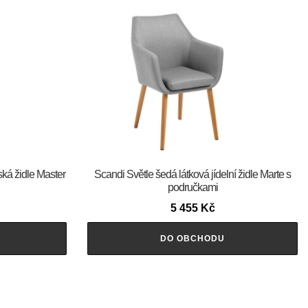
ská židle Master
Scandi Světle šedá látková jídelní židle Marte s
područkami
5 455
Kč
DO OBCHODU