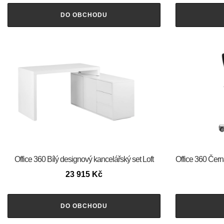
DO OBCHODU
Office 360 Bílý designový kancelářský set Loft
Office 360 Čern
23 915
Kč
DO OBCHODU