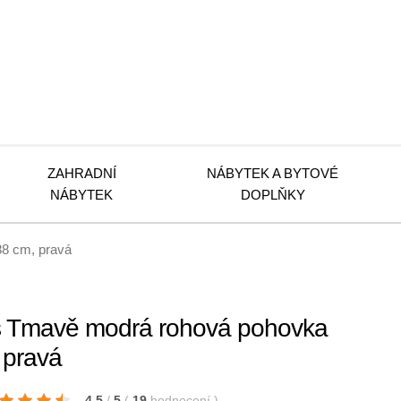
ZAHRADNÍ
NÁBYTEK A BYTOVÉ
NÁBYTEK
DOPLŇKY
88 cm, pravá
s Tmavě modrá rohová pohovka
 pravá
4.5
/
5
(
19
hodnocení
)