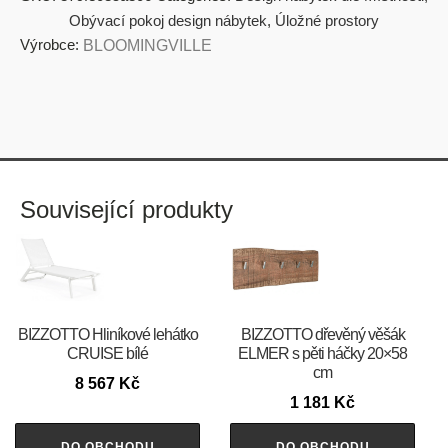
Obývací pokoj design nábytek
,
Úložné prostory
Výrobce:
BLOOMINGVILLE
Související produkty
BIZZOTTO Hliníkové lehátko
BIZZOTTO dřevěný věšák
CRUISE bílé
ELMER s pěti háčky 20×58
cm
8 567
Kč
1 181
Kč
DO OBCHODU
DO OBCHODU