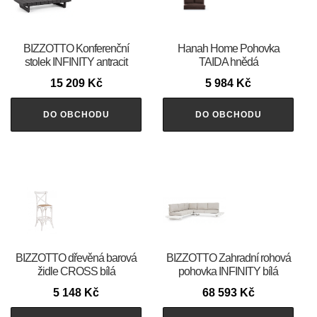
BIZZOTTO Konferenční
Hanah Home Pohovka
stolek INFINITY antracit
TAIDA hnědá
15 209
Kč
5 984
Kč
DO OBCHODU
DO OBCHODU
BIZZOTTO dřevěná barová
BIZZOTTO Zahradní rohová
židle CROSS bílá
pohovka INFINITY bílá
5 148
Kč
68 593
Kč