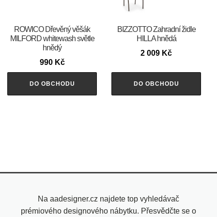
ROWICO Dřevěný věšák
BIZZOTTO Zahradní židle
MILFORD whitewash světle
HILLA hnědá
hnědý
2 009
Kč
990
Kč
DO OBCHODU
DO OBCHODU
Na aadesigner.cz najdete top vyhledávač
prémiového designového nábytku. Přesvědčte se o