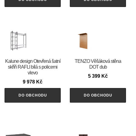
Kalune design Otevřená šatní
TENZO Věšáková stěna
skříň RAFLI bílá s policemi
DOT dub
vlevo
5 399
Kč
9 978
Kč
DO OBCHODU
DO OBCHODU