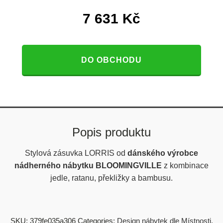
7 631
Kč
DO OBCHODU
Popis produktu
Stylová zásuvka LORRIS od
dánského výrobce
nádherného nábytku BLOOMINGVILLE
z kombinace
jedle, ratanu, překližky a bambusu.
SKU:
379fe035a306
Categories:
Design nábytek dle Místnosti
,