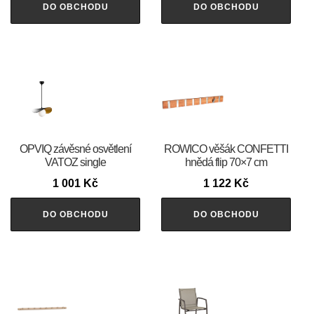
DO OBCHODU
DO OBCHODU
OPVIQ závěsné osvětlení
ROWICO věšák CONFETTI
VATOZ single
hnědá flip 70×7 cm
1 001
Kč
1 122
Kč
DO OBCHODU
DO OBCHODU