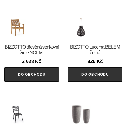
BIZZOTTO dřevěná venkovní
BIZOTTO Lucerna BELEM
židle NOEMI
černá
2 628
Kč
826
Kč
DO OBCHODU
DO OBCHODU