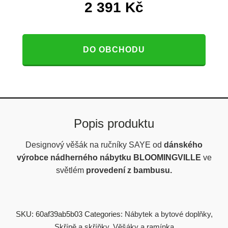
2 391
Kč
DO OBCHODU
Popis produktu
Designový věšák na ručníky SAYE
od
dánského
výrobce nádherného nábytku BLOOMINGVILLE
ve
světlém
provedení
z bambusu.
SKU:
60af39ab5b03
Categories:
Nábytek a bytové doplňky
,
Skříně a skříňky
,
Věšáky a ramínka