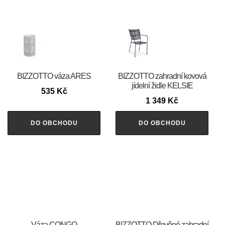
BIZZOTTO váza ARES
BIZZOTTO zahradní kovová
jídelní židle KELSIE
535
Kč
1 349
Kč
DO OBCHODU
DO OBCHODU
Váza CONGO
BIZZOTTO Dřevěné zahradní