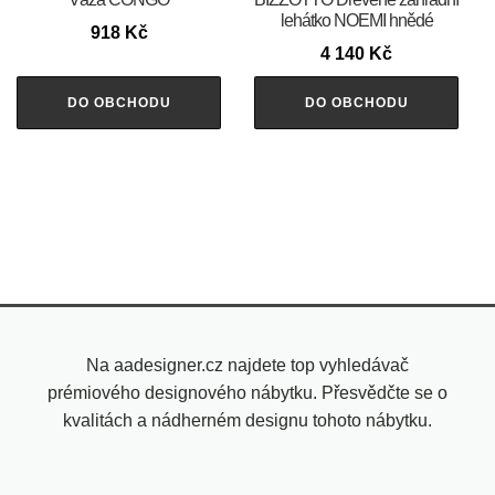
lehátko NOEMI hnědé
918
Kč
4 140
Kč
DO OBCHODU
DO OBCHODU
Na aadesigner.cz najdete top vyhledávač
prémiového designového nábytku. Přesvědčte se o
kvalitách a nádherném designu tohoto nábytku.