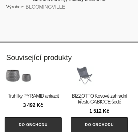
Výrobce:
BLOOMINGVILLE
Související produkty
Truhlíky PYRAMID antracit
BIZZOTTO Kovové zahradní
křeslo GABICCE šedé
3 492
Kč
1 512
Kč
DO OBCHODU
DO OBCHODU