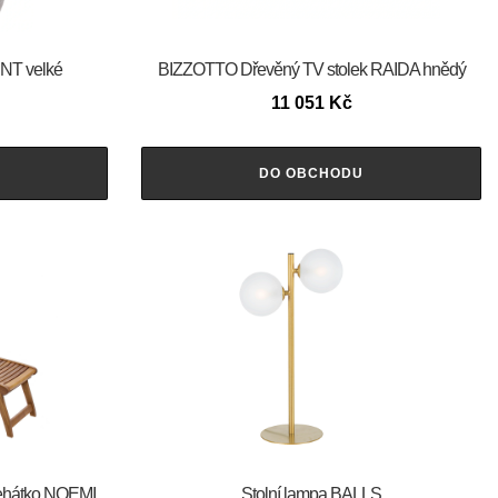
NT velké
BIZZOTTO Dřevěný TV stolek RAIDA hnědý
11 051
Kč
DO OBCHODU
ehátko NOEMI
Stolní lampa BALLS