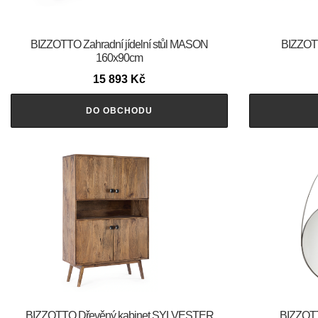
BIZZOTTO Zahradní jídelní stůl MASON
BIZZOTT
160x90cm
15 893
Kč
DO OBCHODU
BIZZOTTO Dřevěný kabinet SYLVESTER
BIZZOTT