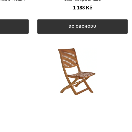
1 188
Kč
DO OBCHODU
 stůl PELAGIUS
BIZZOTTO zahradní židle NOEMI
1 890
Kč