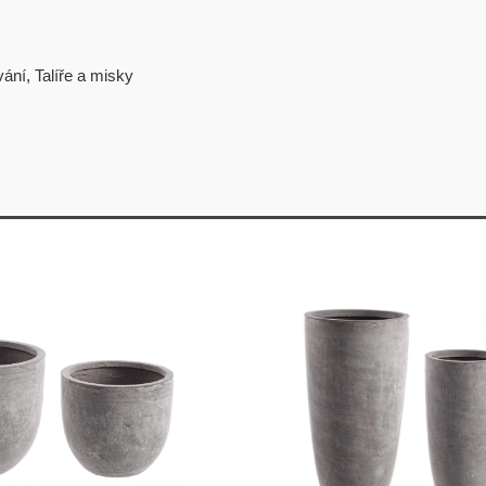
vání
,
Talíře a misky