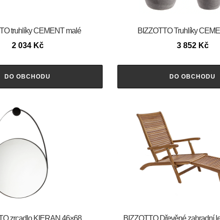
O truhlíky CEMENT malé
BIZZOTTO Truhlíky CEME
2 034
Kč
3 852
Kč
DO OBCHODU
DO OBCHODU
O zrcadlo KIERAN 46×68
BIZZOTTO Dřevěné zahradní l