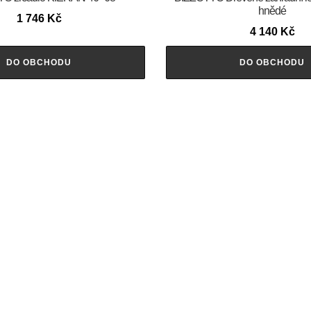
hnědé
1 746
Kč
4 140
Kč
DO OBCHODU
DO OBCHODU
ahradní židle FAENZA černá
BIZZOTTO Rozkládací zahradní
135×90 cm
1 957
Kč
13 031
Kč