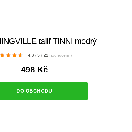
NGVILLE talíř TINNI modrý
4.6
/
5
(
21
hodnocení
)
498
Kč
DO OBCHODU