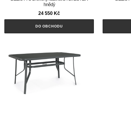
hnědý
24 550
Kč
DO OBCHODU
BIZZOTTO Kovový zahradní stůl MARTINEZ
BIZZOTTO Z
150×90 cm
2 448
Kč