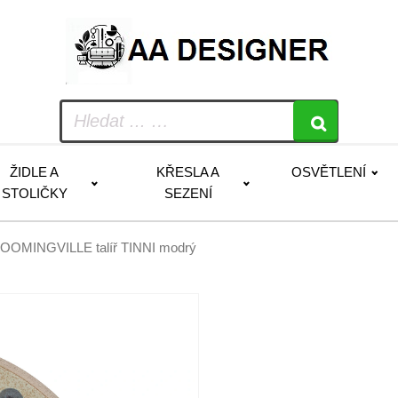
ŽIDLE A
KŘESLA A
OSVĚTLENÍ
STOLIČKY
SEZENÍ
LOOMINGVILLE talíř TINNI modrý