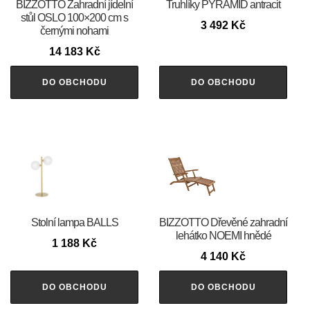
BIZZOTTO Zahradní jídelní
Truhlíky PYRAMID antracit
stůl OSLO 100×200 cm s
3 492
Kč
černými nohami
14 183
Kč
DO OBCHODU
DO OBCHODU
Stolní lampa BALLS
BIZZOTTO Dřevěné zahradní
lehátko NOEMI hnědé
1 188
Kč
4 140
Kč
DO OBCHODU
DO OBCHODU