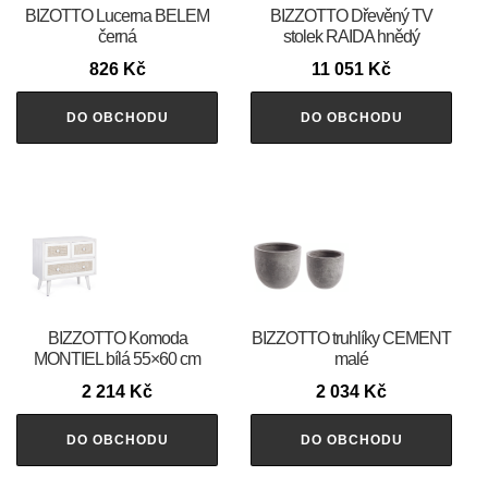
BIZOTTO Lucerna BELEM
BIZZOTTO Dřevěný TV
černá
stolek RAIDA hnědý
826
Kč
11 051
Kč
DO OBCHODU
DO OBCHODU
BIZZOTTO Komoda
BIZZOTTO truhlíky CEMENT
MONTIEL bílá 55×60 cm
malé
2 214
Kč
2 034
Kč
DO OBCHODU
DO OBCHODU