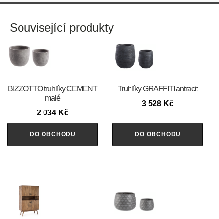
Související produkty
BIZZOTTO truhlíky CEMENT
Truhlíky GRAFFITI antracit
malé
3 528
Kč
2 034
Kč
DO OBCHODU
DO OBCHODU