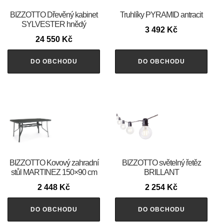
BIZZOTTO Dřevěný kabinet
Truhlíky PYRAMID antracit
SYLVESTER hnědý
3 492
Kč
24 550
Kč
DO OBCHODU
DO OBCHODU
BIZZOTTO Kovový zahradní
BIZZOTTO světelný řetěz
stůl MARTINEZ 150×90 cm
BRILLANT
2 448
Kč
2 254
Kč
DO OBCHODU
DO OBCHODU