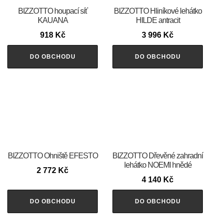
BIZZOTTO houpací síť
BIZZOTTO Hliníkové lehátko
KAUANA
HILDE antracit
918
Kč
3 996
Kč
DO OBCHODU
DO OBCHODU
BIZZOTTO Ohniště EFESTO
BIZZOTTO Dřevěné zahradní
lehátko NOEMI hnědé
2 772
Kč
4 140
Kč
DO OBCHODU
DO OBCHODU