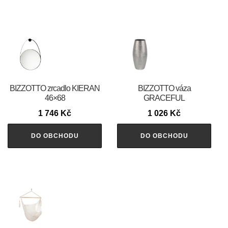
BIZZOTTO zrcadlo KIERAN
BIZZOTTO váza
46×68
GRACEFUL
1 746
Kč
1 026
Kč
DO OBCHODU
DO OBCHODU