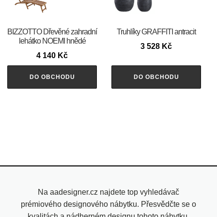
BIZZOTTO Dřevěné zahradní
Truhlíky GRAFFITI antracit
lehátko NOEMI hnědé
3 528
Kč
4 140
Kč
DO OBCHODU
DO OBCHODU
Na aadesigner.cz najdete top vyhledávač
prémiového designového nábytku. Přesvědčte se o
kvalitách a nádherném designu tohoto nábytku.