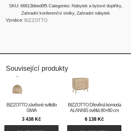
SKU:
66613bbed0f5
Categories:
Nábytek a bytové doplňky
,
Zahradní konferenční stolky
,
Zahradní nábytek
Výrobce:
BIZZOTTO
Související produkty
BIZZOTTO závěsné svítidlo
BIZZOTTO Dřevěná komoda
SIWA
ALANNIS světlá 80×80 cm
3 438
Kč
6 138
Kč