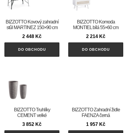
BIZZOTTO Kovový zahradní
BIZZOTTO Komoda
stůl MARTINEZ 150×90 cm
MONTIEL bílá 55×60 cm
2 448
Kč
2 214
Kč
DO OBCHODU
DO OBCHODU
BIZZOTTO Truhlíky
BIZZOTTO Zahradní židle
CEMENT velké
FAENZA černá
3 852
Kč
1 957
Kč