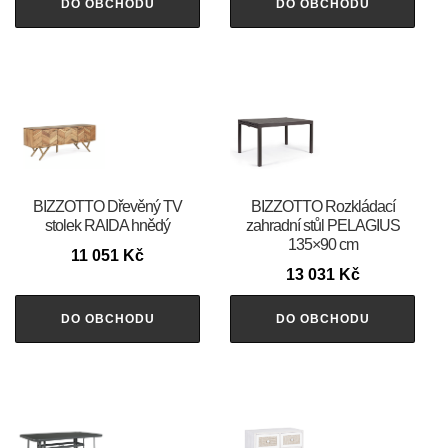
DO OBCHODU
DO OBCHODU
BIZZOTTO Dřevěný TV
BIZZOTTO Rozkládací
stolek RAIDA hnědý
zahradní stůl PELAGIUS
135×90 cm
11 051
Kč
13 031
Kč
DO OBCHODU
DO OBCHODU