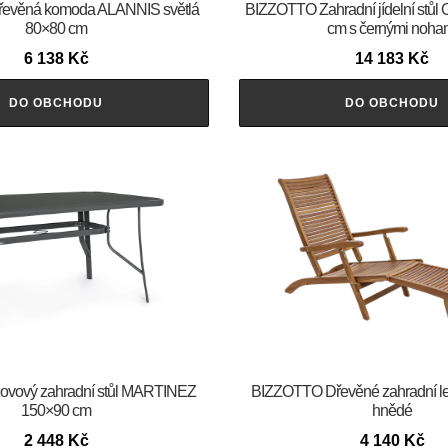
evěná komoda ALANNIS světlá
BIZZOTTO Zahradní jídelní stů
80×80 cm
cm s černými noha
6 138
Kč
14 183
Kč
DO OBCHODU
DO OBCHODU
vový zahradní stůl MARTINEZ
BIZZOTTO Dřevěné zahradní l
150×90 cm
hnědé
2 448
Kč
4 140
Kč