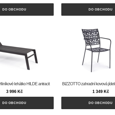
DO OBCHODU
DO OBCHODU
níkové lehátko HILDE antracit
BIZZOTTO zahradní kovová jídel
3 996
Kč
1 349
Kč
DO OBCHODU
DO OBCHODU