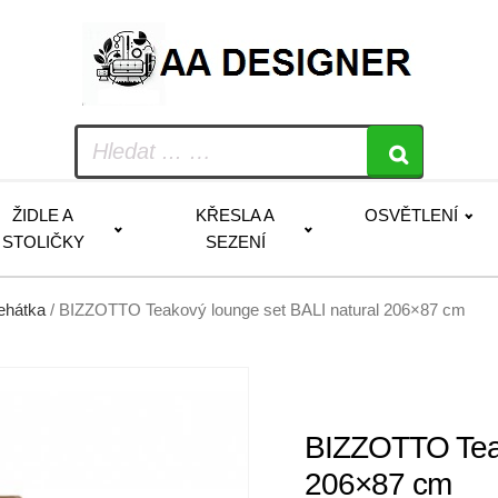
ŽIDLE A
KŘESLA A
OSVĚTLENÍ
STOLIČKY
SEZENÍ
lehátka
/ BIZZOTTO Teakový lounge set BALI natural 206×87 cm
BIZZOTTO Teak
206×87 cm