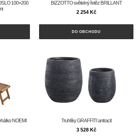
l OSLO 100×200
BIZZOTTO světelný řetěz BRILLANT
mi
2 254
Kč
DO OBCHODU
ehátko NOEMI
Truhlíky GRAFFITI antracit
3 528
Kč