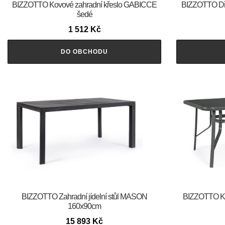
BIZZOTTO Kovové zahradní křeslo GABICCE
BIZZOTTO Dř
šedé
1 512
Kč
DO OBCHODU
BIZZOTTO Zahradní jídelní stůl MASON
BIZZOTTO Ko
160x90cm
15 893
Kč