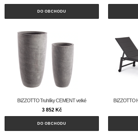
DO OBCHODU
BIZZOTTO Truhlíky CEMENT velké
BIZZOTTO Hli
3 852
Kč
DO OBCHODU