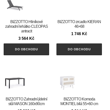
BIZZOTTO Hliníkové
BIZZOTTO zrcadlo KIERAN
zahradní lehátko CLEOPAS
46×68
antracit
1 746
Kč
3 564
Kč
DO OBCHODU
DO OBCHODU
BIZZOTTO Zahradní jídelní
BIZZOTTO Komoda
stůl MASON 160x90cm
MONTIEL bílá 55×60 cm