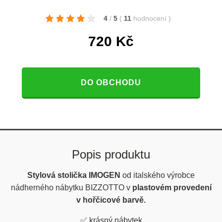
4
/
5
(
11
hodnocení
)
720
Kč
DO OBCHODU
Popis produktu
Stylová stolička IMOGEN
od
italského výrobce
nádherného nábytku BIZZOTTO v
plastovém provedení
v hořčicové barvě.
✅ krásný nábytek