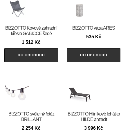
BIZZOTTO Kovové zahradní
BIZZOTTO váza ARES
křeslo GABICCE šedé
535
Kč
1 512
Kč
DO OBCHODU
DO OBCHODU
BIZZOTTO světelný řetěz
BIZZOTTO Hliníkové lehátko
BRILLANT
HILDE antracit
2 254
Kč
3 996
Kč