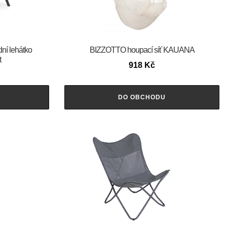
ní lehátko
BIZZOTTO houpací síť KAUANA
t
918
Kč
DO OBCHODU