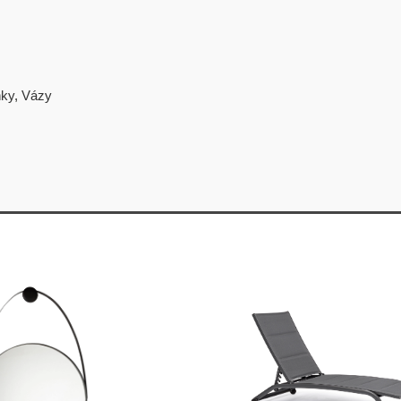
ňky
,
Vázy