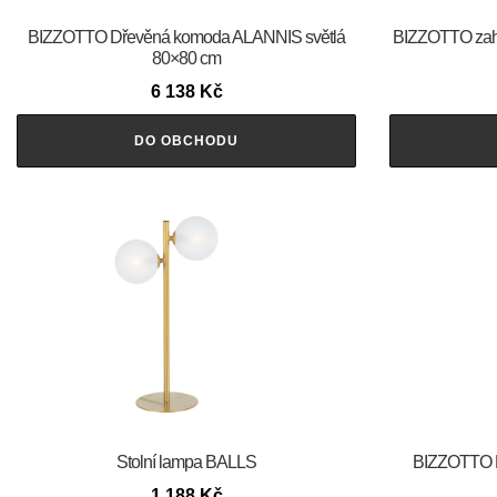
BIZZOTTO Dřevěná komoda ALANNIS světlá
BIZZOTTO zahra
80×80 cm
6 138
Kč
DO OBCHODU
Stolní lampa BALLS
BIZZOTTO 
1 188
Kč