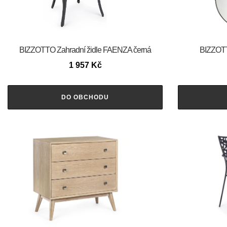
BIZZOTTO Zahradní židle FAENZA černá
BIZZOTT
1 957
Kč
DO OBCHODU