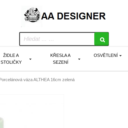
ŽIDLE A
KŘESLA A
OSVĚTLENÍ
STOLIČKY
SEZENÍ
orcelánová váza ALTHEA 16cm zelená