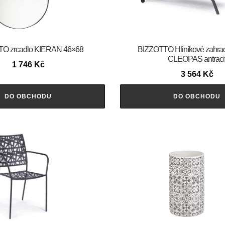
O zrcadlo KIERAN 46×68
BIZZOTTO Hliníkové zahrad
CLEOPAS antraci
1 746
Kč
3 564
Kč
DO OBCHODU
DO OBCHODU