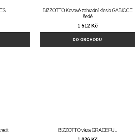
RES
BIZZOTTO Kovové zahradní křeslo GABICCE
šedé
1 512
Kč
DO OBCHODU
racit
BIZZOTTO váza GRACEFUL
1 026
Kč