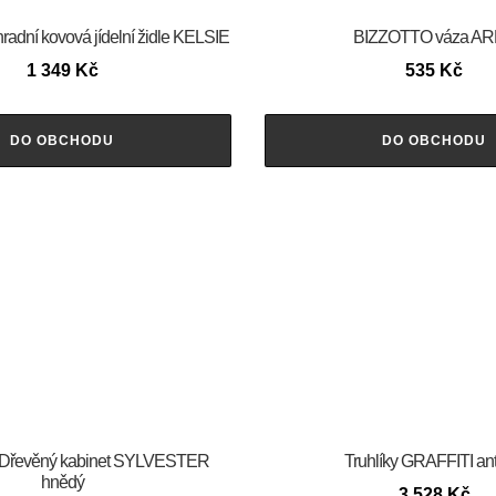
dní kovová jídelní židle KELSIE
BIZZOTTO váza A
1 349
Kč
535
Kč
DO OBCHODU
DO OBCHODU
Dřevěný kabinet SYLVESTER
Truhlíky GRAFFITI ant
hnědý
3 528
Kč