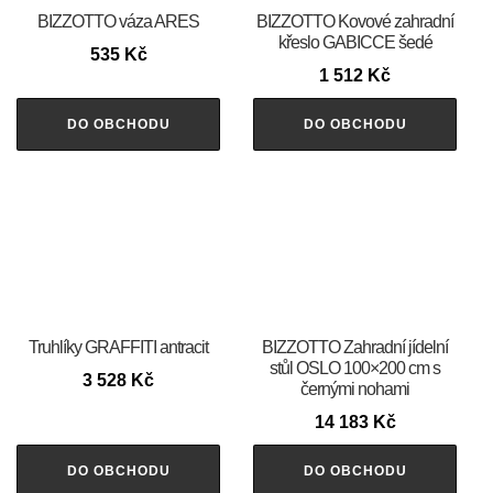
BIZZOTTO váza ARES
BIZZOTTO Kovové zahradní
křeslo GABICCE šedé
535
Kč
1 512
Kč
DO OBCHODU
DO OBCHODU
Truhlíky GRAFFITI antracit
BIZZOTTO Zahradní jídelní
stůl OSLO 100×200 cm s
3 528
Kč
černými nohami
14 183
Kč
DO OBCHODU
DO OBCHODU