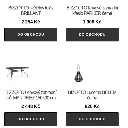
BIZZOTTO světelný řetěz
BIZZOTTO Kovové zahradní
BRILLANT
křeslo PARKER černé
2 254
Kč
1 008
Kč
DO OBCHODU
DO OBCHODU
BIZZOTTO Kovový zahradní
BIZOTTO Lucerna BELEM
stůl MARTINEZ 150×90 cm
černá
2 448
Kč
826
Kč
DO OBCHODU
DO OBCHODU