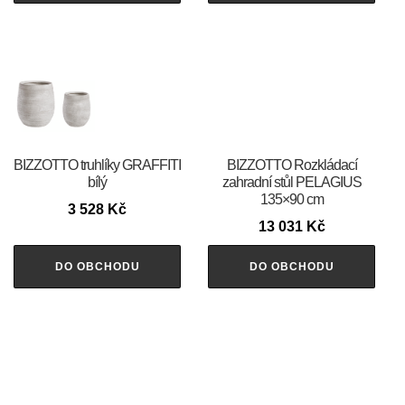
BIZZOTTO truhlíky GRAFFITI
BIZZOTTO Rozkládací
bílý
zahradní stůl PELAGIUS
135×90 cm
3 528
Kč
13 031
Kč
DO OBCHODU
DO OBCHODU