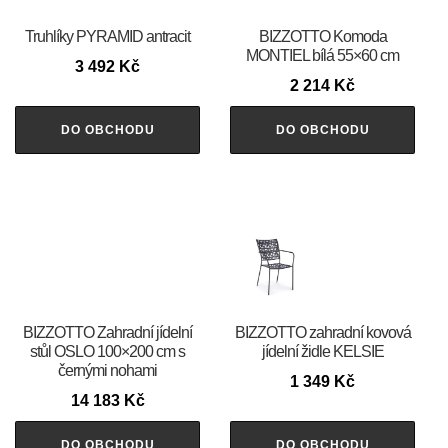
Truhlíky PYRAMID antracit
BIZZOTTO Komoda
MONTIEL bílá 55×60 cm
3 492
Kč
2 214
Kč
DO OBCHODU
DO OBCHODU
BIZZOTTO Zahradní jídelní
BIZZOTTO zahradní kovová
stůl OSLO 100×200 cm s
jídelní židle KELSIE
černými nohami
1 349
Kč
14 183
Kč
DO OBCHODU
DO OBCHODU