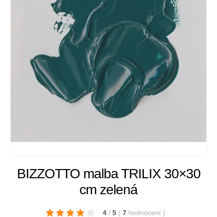
BIZZOTTO malba TRILIX 30×30
cm zelená
4
/
5
(
7
hodnocení
)