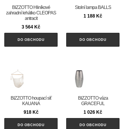
BIZZOTTO Hliníkové
Stolní lampa BALLS
zahradní lehátko CLEOPAS
1 188
Kč
antracit
3 564
Kč
DO OBCHODU
DO OBCHODU
BIZZOTTO houpací síť
BIZZOTTO váza
KAUANA
GRACEFUL
918
Kč
1 026
Kč
DO OBCHODU
DO OBCHODU