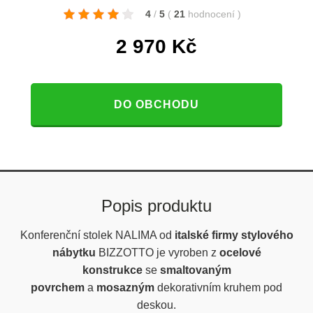
4
/
5
(
21
hodnocení
)
2 970
Kč
DO OBCHODU
Popis produktu
Konferenční stolek NALIMA od
italské firmy stylového
nábytku
BIZZOTTO je vyroben z
ocelové
konstrukce
se
smaltovaným
povrchem
a
mosazným
dekorativním kruhem pod
deskou.