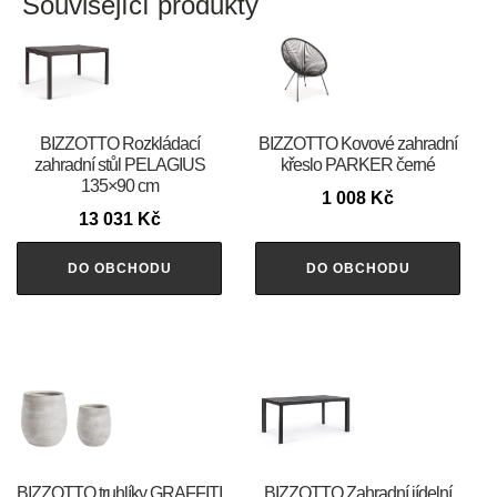
Související produkty
BIZZOTTO Rozkládací
BIZZOTTO Kovové zahradní
zahradní stůl PELAGIUS
křeslo PARKER černé
135×90 cm
1 008
Kč
13 031
Kč
DO OBCHODU
DO OBCHODU
BIZZOTTO truhlíky GRAFFITI
BIZZOTTO Zahradní jídelní