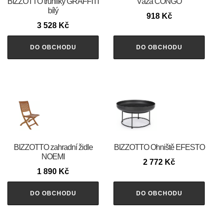
BIZZOTTO truhlíky GRAFFITI
Váza CONGO
bílý
918
Kč
3 528
Kč
DO OBCHODU
DO OBCHODU
BIZZOTTO zahradní židle
BIZZOTTO Ohniště EFESTO
NOEMI
2 772
Kč
1 890
Kč
DO OBCHODU
DO OBCHODU