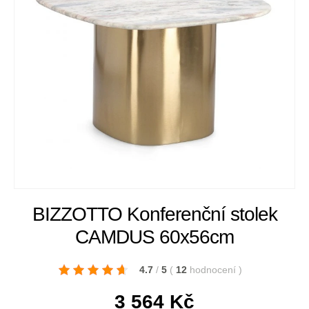
BIZZOTTO Konferenční stolek
CAMDUS 60x56cm
4.7
/
5
(
12
hodnocení
)
3 564
Kč