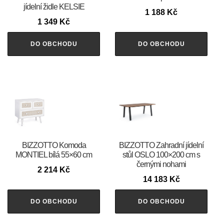
jídelní židle KELSIE
1 188
Kč
1 349
Kč
DO OBCHODU
DO OBCHODU
BIZZOTTO Komoda
BIZZOTTO Zahradní jídelní
MONTIEL bílá 55×60 cm
stůl OSLO 100×200 cm s
černými nohami
2 214
Kč
14 183
Kč
DO OBCHODU
DO OBCHODU