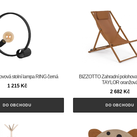
ová stolní lampa RING černá
BIZZOTTO Zahradní polohovat
TAYLOR oranžov
1 215
Kč
2 682
Kč
DO OBCHODU
DO OBCHODU