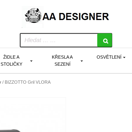
ŽIDLE A
KŘESLA A
OSVĚTLENÍ
STOLIČKY
SEZENÍ
y
/ BIZZOTTO Gril VLORA