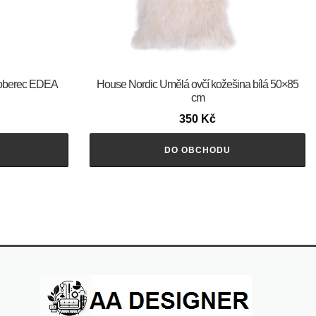
oberec EDEA
House Nordic Umělá ovčí kožešina bílá 50×85
cm
350
Kč
DO OBCHODU