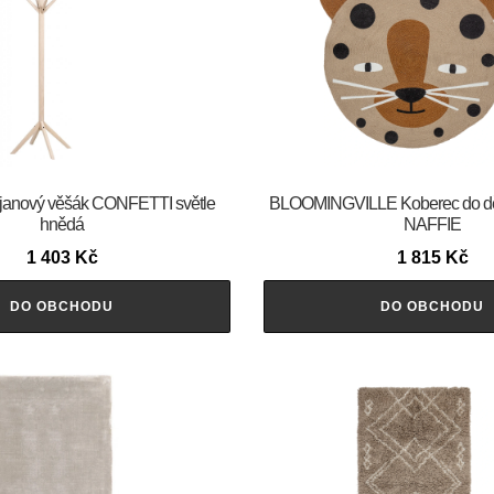
anový věšák CONFETTI světle
BLOOMINGVILLE Koberec do dě
hnědá
NAFFIE
1 403
Kč
1 815
Kč
DO OBCHODU
DO OBCHODU