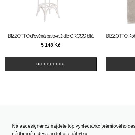
BIZZOTTO dřevěná barová židle CROSS bílá
BIZZOTTO Kob
5 148
Kč
DO OBCHODU
Na aadesigner.cz najdete top vyhledávač prémiového des
nádherném designu tohoto nábytku.