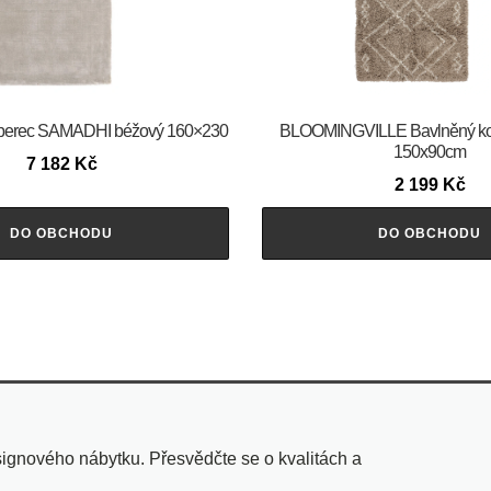
erec SAMADHI béžový 160×230
BLOOMINGVILLE Bavlněný k
150x90cm
7 182
Kč
2 199
Kč
DO OBCHODU
DO OBCHODU
ignového nábytku. Přesvědčte se o kvalitách a