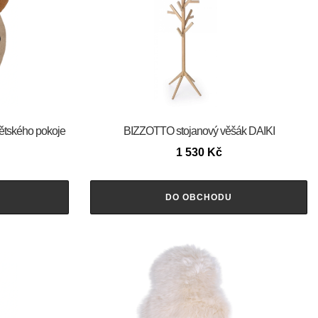
tského pokoje
BIZZOTTO stojanový věšák DAIKI
1 530
Kč
DO OBCHODU