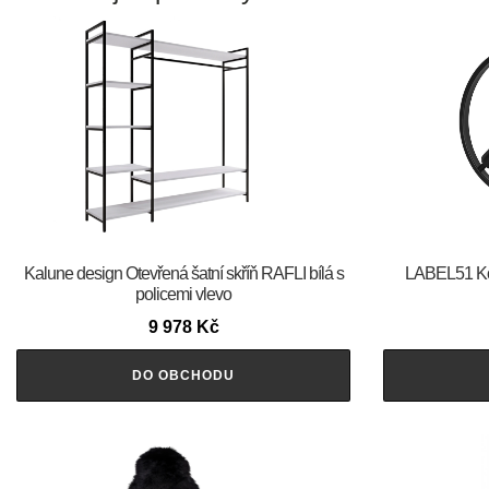
Kalune design Otevřená šatní skříň RAFLI bílá s
LABEL51 Kov
policemi vlevo
9 978
Kč
DO OBCHODU