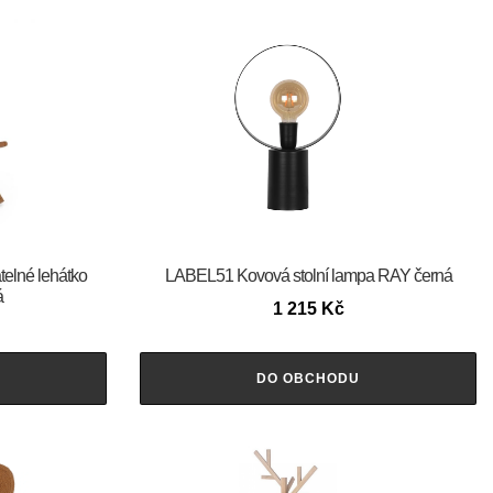
elné lehátko
LABEL51 Kovová stolní lampa RAY černá
á
1 215
Kč
DO OBCHODU