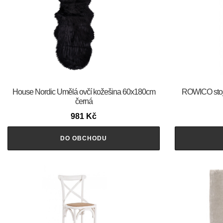
House Nordic Umělá ovčí kožešina 60x180cm
ROWICO stoj
černá
981
Kč
DO OBCHODU