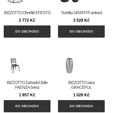
BIZZOTTO Ohniště EFESTO
Truhlíky GRAFFITI antracit
2 772
Kč
3 528
Kč
DO OBCHODU
DO OBCHODU
BIZZOTTO Zahradní židle
BIZZOTTO váza
FAENZA černá
GRACEFUL
1 957
Kč
1 026
Kč
DO OBCHODU
DO OBCHODU